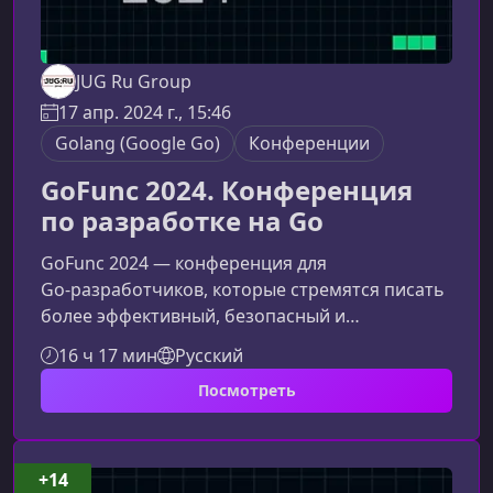
JUG Ru Group
17 апр. 2024 г., 15:46
Golang (Google Go)
Конференции
GoFunc 2024. Конференция
по разработке на Go
GoFunc 2024 — конференция для
Go‑разработчиков, которые стремятся писать
более эффективный, безопасный и
масштабируемый продакшен‑код. Событие
16 ч 17 мин
Русский
объединяет экспертов и инженеров,
Посмотреть
работающих с высокими нагрузками,
современными фреймворками и
производительными архитектурами на Go.О
чем конференция GoFunc 2024Мероприятие
+14