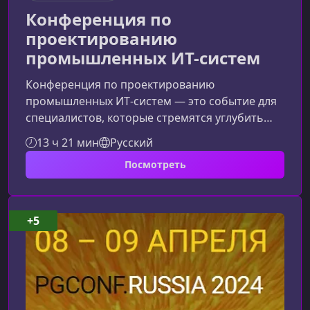
Конференция по
проектированию
промышленных ИТ-систем
Конференция по проектированию
промышленных ИТ‑систем — это событие для
специалистов, которые стремятся углубить
компетенции в проектировании, архитектуре
13 ч 21 мин
Русский
и развитии сложных ИТ‑решений.
Посмотреть
Мероприятие объединяет практиков,
экспертов и инженеров, чтобы вместе
обсудить ключевые вызовы отрасли,
обменяться опытом и рассмотреть передовые
+5
подходы к созданию современных цифровых
систем.О чём эта конференцияСовременная
ИТ‑сфера развивается стремительными