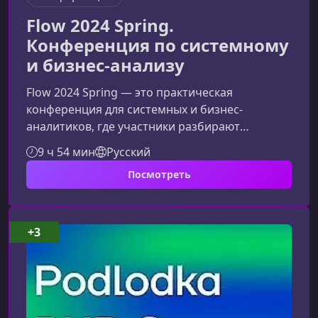
Flow 2024 Spring.
Конференция по системному
и бизнес-анализу
Flow 2024 Spring — это практическая
конференция для системных и бизнес-
аналитиков, где участники разбирают
реальные кейсы, изучают современные
9 ч 54 мин
Русский
инструменты и подходы, а также прокачивают
Посмотреть
навыки проектирования сервисов и
процессов. Материалы помогут как
начинающим, так и опытным аналитикам.О
конференцииFlow 2024 Spring объединяет
+3
экспертов, работающих в системном и бизнес-
анализе, архитектуре и проектировании
сервисных взаимодействий. Участники