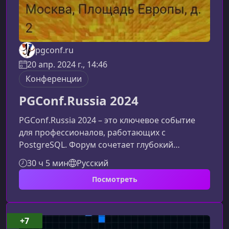
pgconf.ru
20 апр. 2024 г., 14:46
Конференции
PGConf.Russia 2024
PGConf.Russia 2024 – это ключевое событие
для профессионалов, работающих с
PostgreSQL. Форум сочетает глубокий
технический контент, живое общение и
30 ч 5 мин
Русский
практический опыт, что делает его ценной
Посмотреть
площадкой как для опытных специалистов, так
и для тех, кто только погружается в экосистему
Postgres.Что представляет собой
PGConf.Russia 2024Форум традиционно
+7