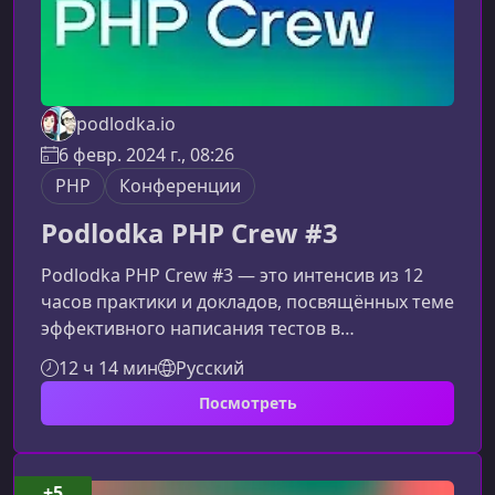
podlodka.io
6 февр. 2024 г., 08:26
PHP
Конференции
Podlodka PHP Crew #3
Podlodka PHP Crew #3 — это интенсив из 12
часов практики и докладов, посвящённых теме
эффективного написания тестов в
PHP‑проектах. Программа создана для
12 ч 14 мин
Русский
разработчиков, которые хотят прокачать
Посмотреть
навыки автоматизации, глубже разобраться в
тестовых подходах и выстроить зрелые
процессы качества в своих командах.О
программеКурс объединяет доклады,
+5