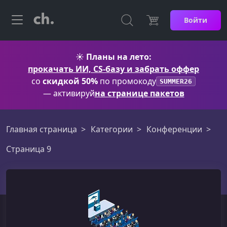
Войти
☀️
Планы на лето:
прокачать ИИ, CS-базу и забрать оффер
со
скидкой 50%
по промокоду
SUMMER26
— активируй
на странице пакетов
Главная страница
Категории
Конференции
Страница 9