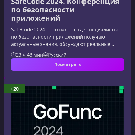
SafeCode 2024. Конференция
по безопасности
приложений
SafeCode 2024 — это место, где специалисты
по безопасности приложений получают
актуальные знания, обсуждают реальные
проблемы индустрии и находят решения,
23 ч 48 мин
Русский
применимые в рабочей среде. Конференция
Посмотреть
объединяет практиков AppSec, позволяет
укрепить экспертизу и посмотреть на
безопасность разработки под разными
углами.О чём конференция SafeCode
+20
2024SafeCode 2024 сфокусирована на
ключевых направлениях безопасности
приложений — от анализа уязвимостей д