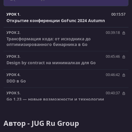
УРОК 1.
00:15:57
Открытие конференции GoFunc 2024 Autumn
УРОК 2.
00:39:18
Трансформация кода: от исходника до
оптимизированного бинарника в Go
УРОК 3.
00:45:46
Design by contract на минималках для Go
УРОК 4.
00:46:42
DDD в Go
УРОК 5.
00:40:37
Go 1.23 — новые возможности и технологии
УРОК 6.
00:45:46
Понимание ассемблера Go
Автор - JUG Ru Group
УРОК 7.
00:48:12