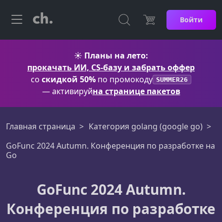
Войти
☀️
Планы на лето:
прокачать ИИ, CS-базу и забрать оффер
со
скидкой 50%
по промокоду
SUMMER26
— активируй
на странице пакетов
Главная страница
Категория golang (google go)
GoFunc 2024 Autumn. Конференция по разработке на
Go
GoFunc 2024 Autumn.
Конференция по разработке