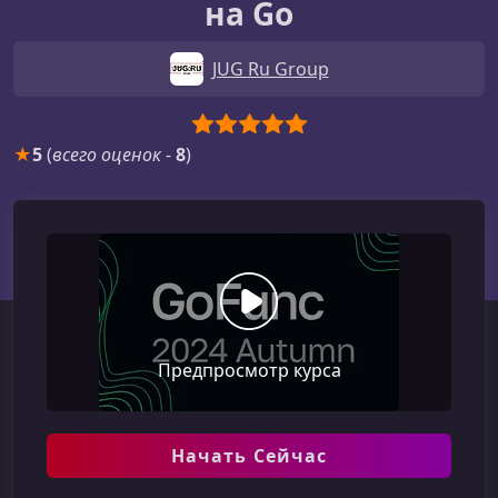
на Go
JUG Ru Group
★
5
(
всего оценок
-
8
)
Предпросмотр курса
Начать Сейчас