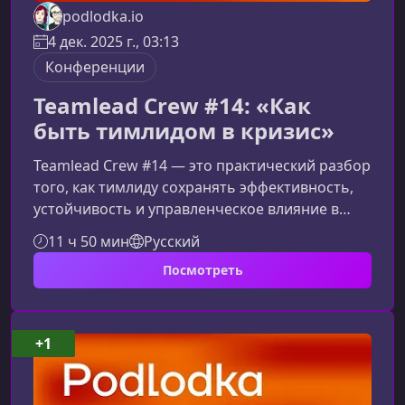
podlodka.io
4 дек. 2025 г., 03:13
Конференции
Teamlead Crew #14: «Как
быть тимлидом в кризис»
Teamlead Crew #14 — это практический разбор
того, как тимлиду сохранять эффективность,
устойчивость и управленческое влияние в
условиях кризиса. Сезон помогает
11 ч 50 мин
Русский
переосмыслить неопределённость как точку
Посмотреть
роста и даёт рабочие инструменты для
сложных решений, коммуникаций и
поддержки команды.О чём этот сезонКурс
раскрывает ключевые принципы кризисного
+1
лидерства и показывает, как тимлиду
действовать, когда внешняя среда
нестабильна, а ответственност