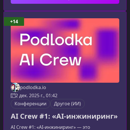
идти на продвинутое тимлидствоПо мере
роста команды и сложности продуктов тимлид
сталкивается с новыми вызовами: от
+14
выстраивания доверия со стейкхолдерами до
формирования операционных процессов без
микроконтроля. Этот курс п
podlodka.io
2 дек. 2025 г., 01:42
Конференции
Другое (ИИ)
AI Crew #1: «AI-инжиниринг»
AI Crew #1: «AI-инжиниринг» — это