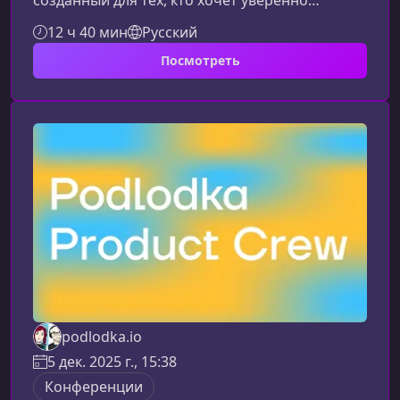
созданный для тех, кто хочет уверенно
опираться на данные при построении
12 ч 40 мин
Русский
продуктовой стратегии. Программа помогает
Посмотреть
увидеть весь аналитический контур продукта
как целостную систему — от выбора
корректных метрик и расчёта юнит‑экономики
до экспериментов и работы с
пользовательскими данными в условиях
новых регуляций.Что представляет собой
сезонСодержание курса объедин
podlodka.io
5 дек. 2025 г., 15:38
Конференции