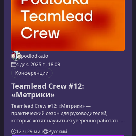
теоретическую базу, но и инс
podlodka.io
4 дек. 2025 г., 18:09
Конференции
Teamlead Crew #12:
«Метрики»
Teamlead Crew #12: «Метрики» —
практический сезон для руководителей,
которые хотят научиться уверенно работать с
измеримыми данными, улучшать процессы и
12 ч 29 мин
Русский
выстраивать здоровую культуру