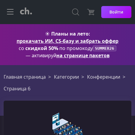
Войти
☀️
Планы на лето:
прокачать ИИ, CS-базу и забрать оффер
со
скидкой 50%
по промокоду
SUMMER26
— активируй
на странице пакетов
Главная страница
Категории
Конференции
Страница 6