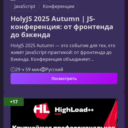
JavaScript
Конференции
HolyJS 2025 Autumn | JS-
конференция: от фронтенда
до бэкенда
HolyJS 2025 Autumn — это событие для тех, кто
живёт JavaScript-практикой: от фронтенда до
бэкенда. Конференция объединяет
разработчиков, архитекторов и инженеров,
29 ч 59 мин
Русский
чтобы обсудить эволюцию языка,
Посмотреть
современные стеки, реальные кейсы и
будущие тренды экосистемы JS.Что делает
HolyJS уникальнойHolyJS — это не просто
подборка технических докладов. Это
+17
профессиональное сообщество, где опытные
разработчики делятся знаниями, спорят о
подходах и вместе фор