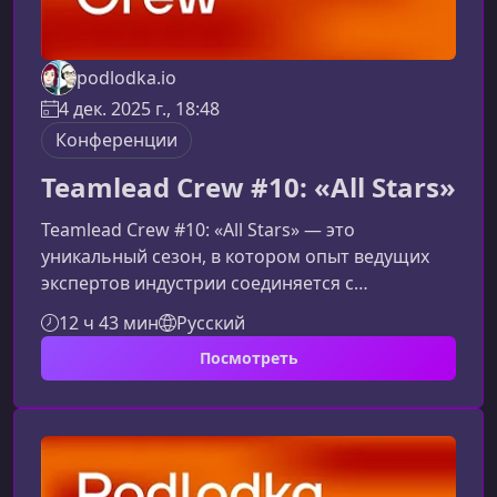
podlodka.io
4 дек. 2025 г., 18:48
Конференции
Teamlead Crew #10: «All Stars»
Teamlead Crew #10: «All Stars» — это
уникальный сезон, в котором опыт ведущих
экспертов индустрии соединяется с
реальными вызовами современного тимлида.
12 ч 43 мин
Русский
В фокусе — управленческая зрелость,
Посмотреть
эмоциональная устойчивость и навык
влияния в сложных организационных
условиях.О чём этот сезонЮбилейный сезон
сфокусирован на ключевых проблемах, с
которыми сталкивается каждый руководитель
команды. Материалы курса дают не только