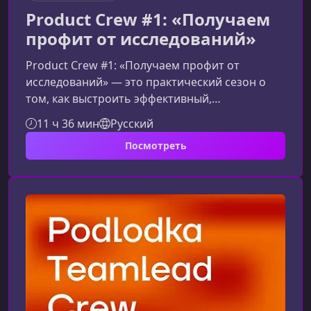
Product Crew #1: «Получаем
профит от исследований»
Product Crew #1: «Получаем профит от
исследований» — это практический сезон о
том, как выстроить эффективный,
воспроизводимый и прибыльный процесс
11 ч 36 мин
Русский
продуктовых и UX-исследований. Материал
Посмотреть
подходит как специалистам, уже знакомым с
исследовательскими методами, так и тем, кто
хочет закрыть пробелы и систематизировать
знания.Что вы узнаете в рамках
сезонаПрограмма охватывает все ключевые
этапы проведения исследований: от первой
гипотезы и анализа р