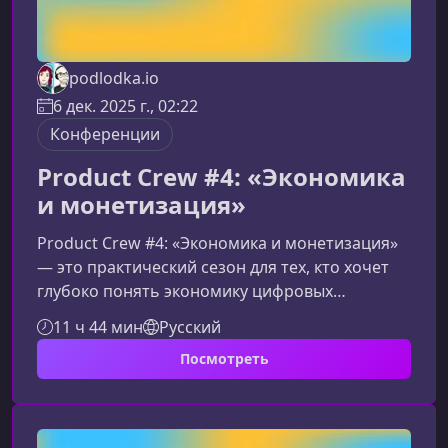
podlodka.io
6 дек. 2025 г., 02:22
Конференции
Product Crew #4: «Экономика
и монетизация»
Product Crew #4: «Экономика и монетизация»
— это практический сезон для тех, кто хочет
глубоко понять экономику цифровых
продуктов, научиться просчитывать юнит-
11 ч 44 мин
Русский
экономику и создавать устойчивые модели
Посмотреть
монетизации. Материал соединяет теорию,
реальные кейсы и инструменты, которые
помогают принимать более взвешенные
продуктовые и бизнес-решения.Что вы