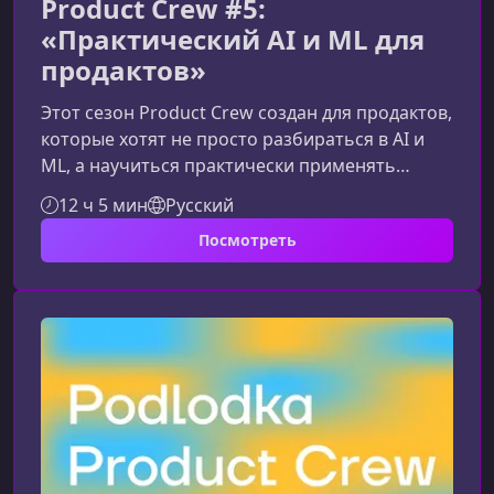
Product Crew #5:
«Практический AI и ML для
продактов»
Этот сезон Product Crew создан для продактов,
которые хотят не просто разбираться в AI и
ML, а научиться практически применять
технологии искусственного интеллекта в
12 ч 5 мин
Русский
работе над продуктами, быстро тестировать
Посмотреть
гипотезы и уверенно принимать
управленческие решения на основе
данных.Что вы получите от участия в
сезонеПрограмма сфокусирована на реальных
кейсах, экономике продуктов и операционных
процессах, которые критичны для продактов,
работающих с