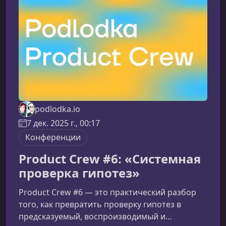
разобраться в том, как работает
B2B‑продуктовая модель — от поиска
жизнеспособных идей до построения устойч
podlodka.io
7 дек. 2025 г., 00:17
Конференции
Product Crew #6: «Системная
проверка гипотез»
Product Crew #6 — это практический разбор
того, как превратить проверку гипотез в
предсказуемый, воспроизводимый и