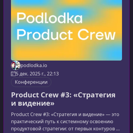
получите от сезонаПрограмма выстроена так,
чтобы шаг за шагом сформировать у
участников комплексн
podlodka.io
5 дек. 2025 г., 22:13
Конференции
Product Crew #3: «Стратегия
и видение»
Product Crew #3: «Стратегия и видение» — это
практический путь к системному освоению
продуктовой стратегии: от первых контуров и