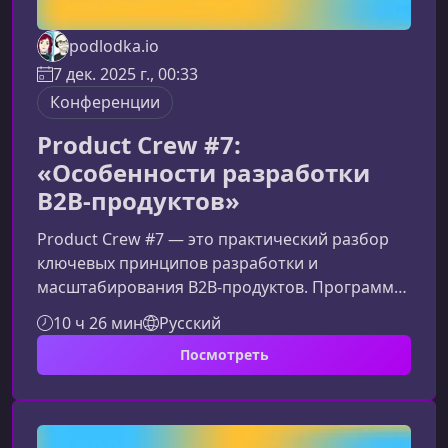
podlodka.io
7 дек. 2025 г., 00:33
Конференции
Product Crew #7:
«Особенности разработки
B2B-продуктов»
Product Crew #7 — это практический разбор
ключевых принципов разработки и
масштабирования B2B‑продуктов. Программа
помогает продактам понять, как выстраивать
10 ч 26 мин
Русский
процессы и принимать решения в условиях
Посмотреть
длинного цикла продаж, сложных
кастомизаций и многослойной работы с
корпоративными клиентами.Что даст участие
в сезонеСезон помогает системно