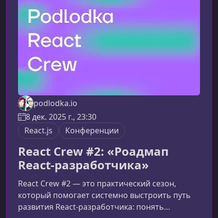
чем этот сезонТретий сезон объединяет темы,
которые наиболее востребованы в
современной разработ
podlodka.io
8 дек. 2025 г., 23:30
React.js
Конференции
React Crew #2: «Роадмап
React-разработчика»
React Crew #2 — это практический сезон,
который помогает системно выстроить путь
развития React‑разработчика: понять