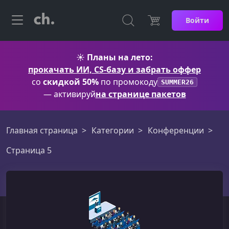
Войти
☀️
Планы на лето:
прокачать ИИ, CS-базу и забрать оффер
со
скидкой 50%
по промокоду
SUMMER26
— активируй
на странице пакетов
Главная страница
Категории
Конференции
Страница 5