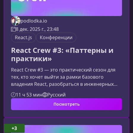
podlodka.io
8 дек. 2025 г., 23:48
React.js
Конференции
React Crew #3: «Паттерны и
практики»
React Crew #3 — это практический сезон для
тех, кто хочет выйти за рамки базового
владения React, разобраться в инженерных
подходах и научиться применять
11 ч 53 мин
Русский
современные фронтенд‑паттерны осознанно и
Посмотреть
эффективно. Фокус — на архитектуре,
анимациях, рендеринге, AI-инструментах и
системном мышлении, которые формируют
уровень мидла и старшего разработчика.О
+3