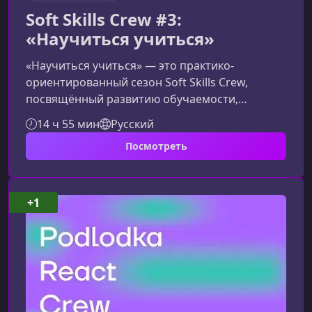
Soft Skills Crew #3:
«Научиться учиться»
«Научиться учиться» — это практико-
ориентированный сезон Soft Skills Crew,
посвящённый развитию обучаемости,
гибкости мышления и навыков эффективного
14 ч 55 мин
Русский
саморазвития. Программа помогает
Посмотреть
участникам лучше понимать свой стиль
обучения, осознанно формировать
образовательную траекторию и внедрять в
работу современные подходы к освоению
+1
знаний.О чём сезонУчастники узнают, как
совмещать обучение с рабочими задачами,
применять научные методы для повышени