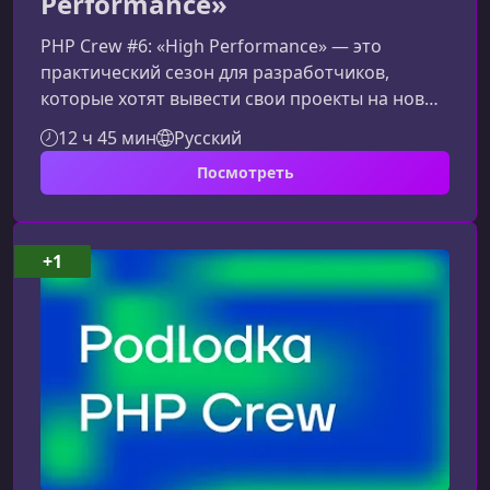
Performance»
PHP Crew #6: «High Performance» — это
практический сезон для разработчиков,
которые хотят вывести свои проекты на новый
уровень скорости и масштабируемости. Здесь
12 ч 45 мин
Русский
вы получите системное понимание того, как
Посмотреть
устроена производительность современного
PHP‑приложения — от кода и рантайма до
сетевой инфраструктуры, баз данных и
AI‑ориентированных компонентов.О чём этот
+1
сезонПрограмма сфокусирована на реальных
проблемах высоконагруженных проектов и
про