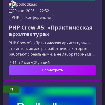
podlodka.io
29 янв. 2026 г., 22:52
PHP
Конференции
PHP Crew #5: «Практическая
архитектура»
PHP Crew #5: «Практическая архитектура» —
это интенсив для разработчиков, которые
работают с реальными, а не лабораторными
проектами. Здесь вы узнаете, как развивать
11 ч 7 мин
Русский
сложные PHP‑системы, снижать технический
Посмотреть
долг и внедрять архитектурные решения без
глобальных переписок и остановки бизнеса.О
чём этот сезон PHP CrewПрограмма
сфокусирована на реальных сценариях, с
+1
которыми сталкиваются команды,
поддерживающие и масштабирующие
существующие проекты