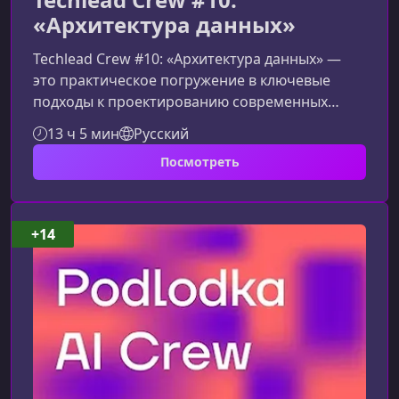
«Архитектура данных»
Techlead Crew #10: «Архитектура данных» —
это практическое погружение в ключевые
подходы к проектированию современных
data‑систем. Курс поможет разобраться, как
13 ч 5 мин
Русский
строить высоконагруженную потоковую
Посмотреть
обработку, выбирать подходящие решения
для хранения и анализа данных, обеспечивать
консистентность и масштабируемость без
компромиссов.О чем этот сезонВ рамках
+14
десятого сезона участники изучат полный
цикл проектирования архитектуры данных: от
выбора