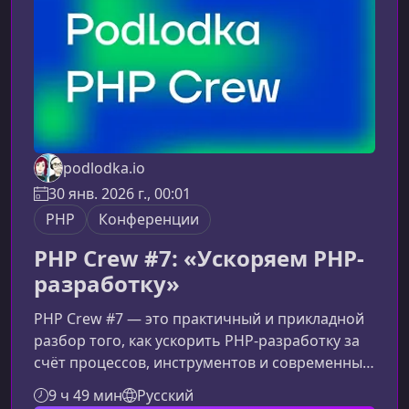
podlodka.io
30 янв. 2026 г., 00:01
PHP
Конференции
PHP Crew #7: «Ускоряем PHP-
разработку»
PHP Crew #7 — это практичный и прикладной
разбор того, как ускорить PHP‑разработку за
счёт процессов, инструментов и современных
AI‑подходов. Контент сезона помогает
9 ч 49 мин
Русский
командам снижать цикл обратной связи,