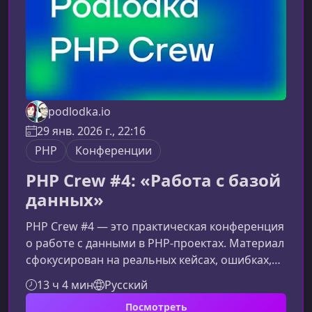
podlodka.io
29 янв. 2026 г., 22:16
PHP
Конференции
PHP Crew #4: «Работа с базой
данных»
PHP Crew #4 — это практическая конференция
о работе с данными в PHP‑проектах. Материал
сфокусирован на реальных кейсах, ошибках,
производительности и архитектурных
13 ч 4 мин
Русский
решениях, которые напрямую влияют на
Посмотреть
качество и скорость разработки.Что вы