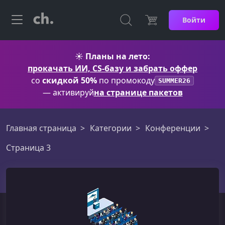
Войти
☀️
Планы на лето:
прокачать ИИ, CS-базу и забрать оффер
со
скидкой 50%
по промокоду
SUMMER26
— активируй
на странице пакетов
Главная страница
Категории
Конференции
Страница 3