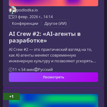
podlodka.io
23 февр. 2026 г., 14:14
Конференции
Другое (ИИ)
AI Crew #2: «AI-агенты в
разработке»
AI Crew #2 — это практический взгляд на то,
как AI-агенты меняют современную
инженерную культуру и позволяют ускорять
процессы разработки, снижать операционные
11 ч 54 мин
Русский
издержки и повышать качество продуктов.
Посмотреть
Конференция создана для инженеров,
тимлидов, продактов и всех, кто хочет перейти
от разговоров об ИИ к реальным, измеримым
результатам.О чём этот сезон AI CrewВторой
+1
сезон полностью посвящён тому, как AI-агенты
становятся полноценными участниками