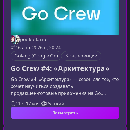
podlodka.io
16 янв. 2026 г., 20:24
Golang (Google Go)
Конференции
Go Crew #4: «Архитектура»
Go Crew #4: «Архитектура» — сезон для тех, кто
хочет научиться создавать
продакшен‑готовые приложения на Go,
опираясь на чёткие архитектурные принципы,
11 ч 17 мин
Русский
понятные модели и инструменты, которые
Посмотреть
повышают устойчивость и гибкость систем.
Этот материал поможет читателю быстро
понять ценность курса, его структуру и