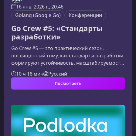
16 янв. 2026 г., 20:46
Golang (Google Go)
Конференции
Go Crew #5: «Стандарты
разработки»
Go Crew #5 — это практический сезон,
посвящённый тому, как стандарты разработки
формируют устойчивость, масштабируемость
и управляемость Go‑проектов. Этот материал
10 ч 18 мин
Русский
поможет понять, почему единые правила
Посмотреть
важны для роста команды и продукта, а также
как внедрять их без сопротивления и
перегрузки процессов.Зачем нужны стандарты
разработки в GoИнженерные стандарты
играют ключевую роль в долгосрочной
эволюции проекта. Они помогают командам
быстрее пр