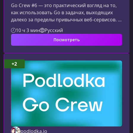
Go Crew #6 — это практический взгляд на то,
как использовать Go в задачах, выходящих
далеко за пределы привычных веб‑сервисов. В
этом сезоне участники погружаются в
10 ч 3 мин
Русский
нестандартные инженерные сценарии, где Go
Посмотреть
раскрывает себя как простой,
производительный и универсальный
инструмент для высоконагруженных,
системных и кросс‑платформенных
+2
решений.Чем уникален сезон «Нестандартный
Go»Шестой сезон фокусируется на кейсах, где
Go применяется в областях,
podlodka.io