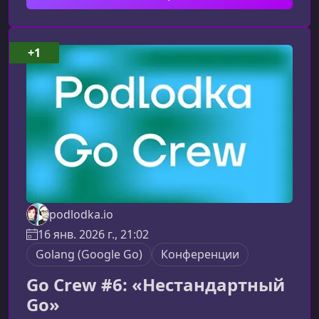
узнаете на конференцииПрограмма
охватывает полный цикл работы с данными: от
проектирования и выбора инструментов до
+1
оптимизации и масштабирования готовых
сервисов.Проектирование и архитектура
данных Как
podlodka.io
16 янв. 2026 г., 21:02
Golang (Google Go)
Конференции
Go Crew #6: «Нестандартный
Go»