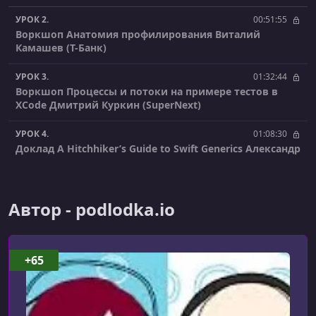
УРОК 2.
00:51:55
Воркшоп Анатомия профилирования Виталий
Камашев (Т-Банк)
УРОК 3.
01:32:44
Воркшоп Процессы и потоки на примере тестов в
XCode Дмитрий Куркин (SuperNext)
УРОК 4.
01:08:30
Доклад A Hitchhiker’s Guide to Swift Generics Александр
Андрюхин (Tabby.ai)
УРОК 5.
00:58:51
Автор - podlodka.io
Доклад Introduction to MLX & Swift Transformers Josh
Bourke
УРОК 6.
01:06:41
+65
Доклад Swift Dictionary глубокое погружение под
капот Никита Веремейчик (Ozon)
УРОК 7.
01:00:04