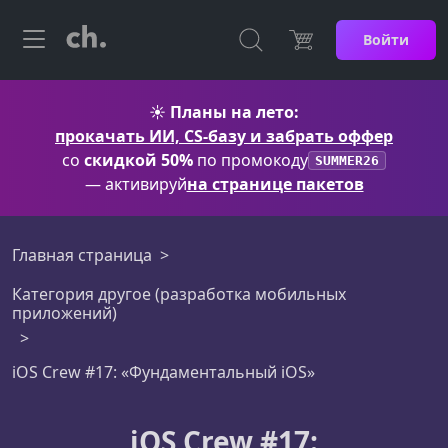
Войти
☀️
Планы на лето:
прокачать ИИ, CS-базу и забрать оффер
со
скидкой 50%
по промокоду
SUMMER26
— активируй
на странице пакетов
Главная страница
Категория другое (разработка мобильных
приложений)
iOS Crew #17: «Фундаментальный iOS»
iOS Crew #17: