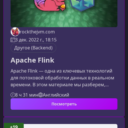
rockthejvm.com
3 дек. 2022 г., 18:15
Другое (Backend)
Apache Flink
Apache Flink — одна из ключевых технологий
для потоковой обработки данных в реальном
времени. В этом материале мы разберем,
почему Flink так востребован, какие задачи он
8 ч 31 мин
Английский
решает и какие навыки вы освоите в рамках
Посмотреть
курса. Что такое Apache Flink и почему он
важенApache Flink — это мощный движок
распределенной потоковой обработки
данных, позволяющий работать с большими
+19