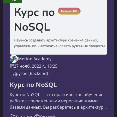
объемами информации по мере их
поступления. Его сильная сторона —
вычисления с отсл
Merion Academy
27 нояб. 2022 г., 18:25
Другое (Backend)
Курс по NoSQL
Курс по NoSQL — это практическое обучение
работе с современными нереляционными
базами данных. Вы разберётесь в архитектуре
хранения данных, научитесь выбирать
10 ч 2 мин
Русский