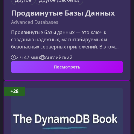
Продвинутые Базы Данных
Advanced Databases
Продвинутые базы данных — это ключ к
созданию надежных, масштабируемых и
безопасных серверных приложений. В этом
курсе вы углубитесь в архитектуру, принципы
2 ч 47 мин
Английский
работы и оптимизацию современных СУБД,
Посмотреть
чтобы уверенно понимать, что происходит
«под капотом» каждого вашего
приложения.Что вы изучите в этом курсеКурс
охватывает широкий набор продвинутых тем,
+28
необходимых backend‑разработчику,
инженеру данных или любому специалисту,
работающему с высоконаг