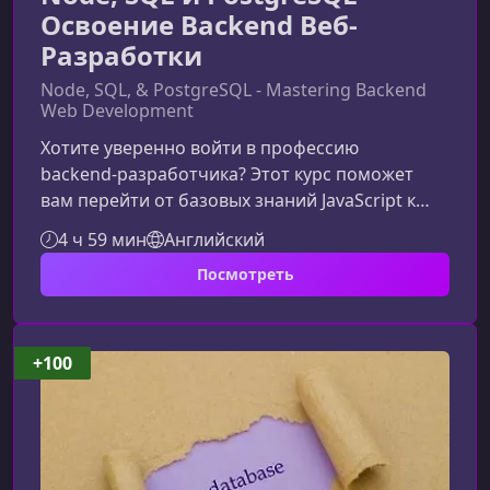
Освоение Backend Веб-
Разработки
Node, SQL, & PostgreSQL - Mastering Backend
Web Development
Хотите уверенно войти в профессию
backend‑разработчика? Этот курс поможет
вам перейти от базовых знаний JavaScript к
созданию полноценных серверных
4 ч 59 мин
Английский
приложений на Node.js, SQL и PostgreSQL,
Посмотреть
опираясь на реальные практики индустрии и
проектный подход.Что вы изучите в рамках
курсаКурс последовательно проводит вас
через ключевые навыки backend‑разработки,
+100
позволяя не просто изучить технологии, а
применять их сразу в трех самостоятельных
проектах.