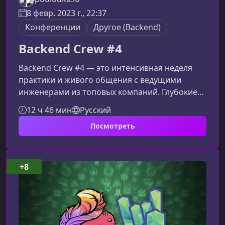
8 февр. 2023 г., 22:37
Конференции
Другое (Backend)
Backend Crew #4
Backend Crew #4 — это интенсивная неделя
практики и живого общения с ведущими
инженерами из топовых компаний. Глубокие
разборы, реальные кейсы, применимые
12 ч 46 мин
Русский
инструменты и дружеская атмосфера
Посмотреть
помогают участникам быстро прокачать
навыки оптимизации и повышения
производительности backend‑приложений.Что
ждёт участников Backend Crew #4Программа
+8
курса построена вокруг ключевой темы —
ускорения и улучшения работы серверных
приложений. В течение недели