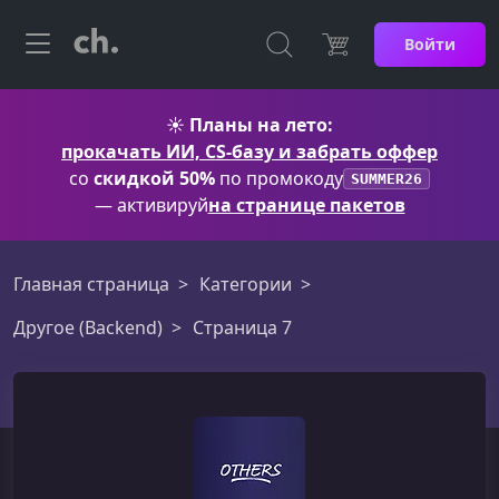
Войти
☀️
Планы на лето:
прокачать ИИ, CS-базу и забрать оффер
со
скидкой 50%
по промокоду
SUMMER26
— активируй
на странице пакетов
Главная страница
Категории
Другое (Backend)
Страница 7