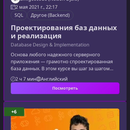
2 мая 2021 г., 22:17
SQL
Другое (Backend)
Проектирования баз данных
и реализация
Database Design & Implementation
Основа любого надежного серверного
приложения — грамотно спроектированная
база данных. В этом курсе вы шаг за шагом
освоите ключевые принципы проектирования
2 ч 7 мин
Английский
БД и научитесь превращать сложные модели в
Посмотреть
эффективные SQL‑решения. На практическом
примере создания упрощённой платформы
наподобие YouTube вы отработаете навыки,
которые нужны каждому
+6
backend‑разработчику.Что вы изучитеКурс
поможет вам уверенно ориентироваться в