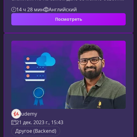
легко и последовательно. В этом курсе вы шаг
14 ч 28 мин
Английский
за шагом разберётесь с принципами
Посмотреть
индексов, научитесь уверенно работать с B-
деревьями и B+ деревьями и сможете без
труда объяснить эти концепции на
собеседовании.Что вы изучите в этом
курсеМатериал построен так, чтобы быть
понятным даже тем, кто только начинает
знакомство с компь
udemy
21 дек. 2023 г., 15:43
Другое (Backend)