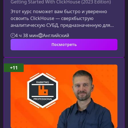
Getting Started With ClickHouse (2023 Edition)
Этот курс поможет вам быстро и уверенно
освоить ClickHouse — сверхбыструю
аналитическую СУБД, предназначенную для
работы с огромными объёмами данных.
4 ч 38 мин
Английский
Материал подходит как новичкам, так и
Посмотреть
практикующим инженерам, благодаря чёткой
структуре, множеству примеров и упору на
реальные сценарии применения.Что делает
этот курс ценнымСильные стороны
+11
программы основаны на практическом опыте
и детально проработанной подаче материала.
Вы получите не просто