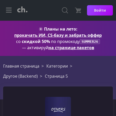
Войти
☀️
Планы на лето:
прокачать ИИ, CS-базу и забрать оффер
со
скидкой 50%
по промокоду
SUMMER26
— активируй
на странице пакетов
Главная страница
Категории
Другое (Backend)
Страница 5