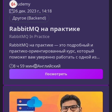
udemy
26 дек. 2023 г., 14:18
Другое (Backend)
RabbitMQ на практике
RabbitMQ In Practice
RabbitMQ на практике — это подробный и
практико-ориентированный курс, который
поможет вам уверенно работать с одной из
самых популярных систем обмена
8 ч 59 мин
Английский
сообщениями. Материал подходит и
Посмотреть
новичкам, и опытным инженерам, желающим
повысить надежность, производительность и
устойчивость своих распределенных
систем.Что вы узнаете в этом курсеКурс
охватывает полный путь от основ очередей до
тонкой настройки кластеров RabbitMQ. Вы
получите как фундаменталь