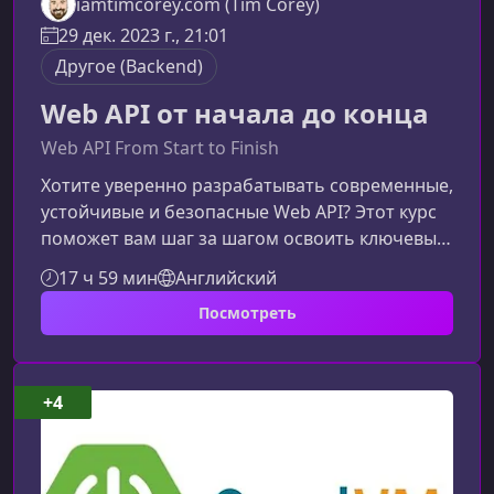
iamtimcorey.com (Tim Corey)
29 дек. 2023 г., 21:01
Другое (Backend)
Web API от начала до конца
Web API From Start to Finish
Хотите уверенно разрабатывать современные,
устойчивые и безопасные Web API? Этот курс
поможет вам шаг за шагом освоить ключевые
технологии и практики, которые используют
17 ч 59 мин
Английский
профессиональные backend‑разработчики. От
Посмотреть
архитектуры до безопасности, от
документирования до версионирования — вы
научитесь создавать API, готовые к работе в
реальных проектах.Чему вы научитесьКурс
+4
дает практическое понимание полного
жизненного цикла разработки Web API и помо