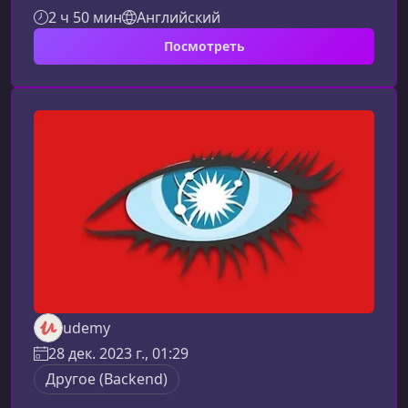
поможет вам понять ключевые принципы
2 ч 50 мин
Английский
нативных образов, ускорить запуск
Посмотреть
приложений и снизить потребление ресурсов.
Вы узнаете, как правильно применять Spring
Native и GraalVM для повышения
производительности облачных и
контейнеризированных сервисов.Что вы
изучите в этом курсеСоздание и оптимизация
микросервисов на базе Sprin
udemy
28 дек. 2023 г., 01:29
Другое (Backend)