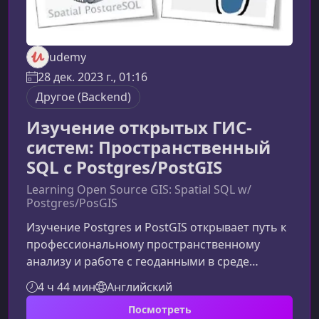
udemy
28 дек. 2023 г., 01:16
Другое (Backend)
Изучение открытых ГИС-
систем: Пространственный
SQL с Postgres/PostGIS
Learning Open Source GIS: Spatial SQL w/
Postgres/PosGIS
Изучение Postgres и PostGIS открывает путь к
профессиональному пространственному
анализу и работе с геоданными в среде
FOSS4G. Этот курс поможет вам быстро
4 ч 44 мин
Английский
освоить SQL и пространственный SQL,
Посмотреть
научиться применять их на реальных данных