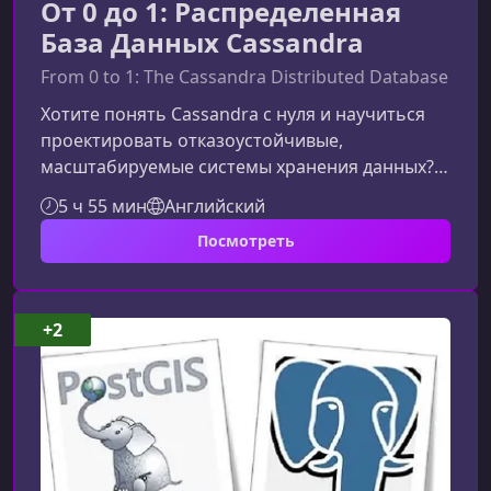
От 0 до 1: Распределенная
База Данных Cassandra
From 0 to 1: The Cassandra Distributed Database
Хотите понять Cassandra с нуля и научиться
проектировать отказоустойчивые,
масштабируемые системы хранения данных?
Этот улучшенный обзор курса поможет
5 ч 55 мин
Английский
пользователям сразу увидеть ценность
Посмотреть
обучения и понять, какие навыки они получат
на практике.Почему стоит изучать Cassandra
сегодняСовременные приложения генерируют
огромные объемы данных, часто
+2
неструктурированных и требующих
горизонтального масштабирования.
Cassandra — один из самых популярных