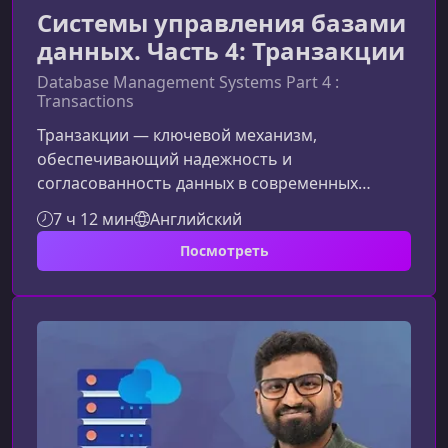
Системы управления базами
данных. Часть 4: Транзакции
Database Management Systems Part 4 :
Transactions
Транзакции — ключевой механизм,
обеспечивающий надежность и
согласованность данных в современных
системах управления базами данных. В этом
7 ч 12 мин
Английский
материале мы разберем фундаментальные
Посмотреть
понятия, модель ACID, уровни изоляции,
управление конкурентным доступом и
практическое применение транзакций в
реальных СУБД.Что такое транзакции в
СУБДТранзакция — это логическая единица
работы с данными, которая объединяет
несколько операций в один неделимый блок.
Она