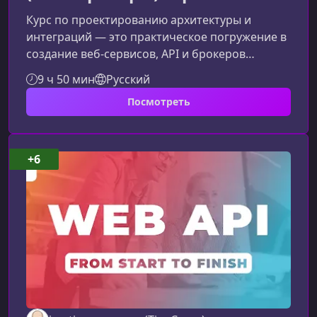
Курс по проектированию архитектуры и
интеграций — это практическое погружение в
создание веб‑сервисов, API и брокеров
сообщений с нуля. Вы научитесь собирать
9 ч 50 мин
Русский
требования, выбирать архитектурные
Посмотреть
решения, проектировать устойчивые системы
и создавать продуманную интеграционную
логіку, применяя современные технологии и
подходы.Что вы освоите на курсеПрограмма
+6
сбалансирована так, чтобы дать вам как
фундамент, так и практику на реальных
задачах. Ниже