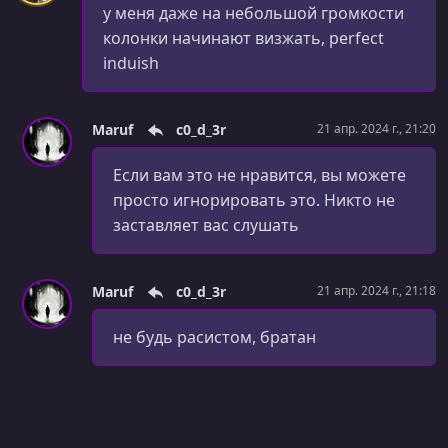
у меня даже на небольшой громкости
Partition Keys: Properties
колонки начинают визжать, perfect
УРОК 24.
00:03:37
induish
Clustering Keys: Data Layout On A Node
УРОК 25.
00:14:39
Maruf
c0_d_3r
21 апр. 2024 г., 21:20
Restrictions On Partition Keys
Если вам это не нравится, вы можете
УРОК 26.
00:09:13
просто игнорировать это. Никто не
Restrictions On Clustering Keys
заставляет вас слушать
УРОК 27.
00:08:33
Secondary Indexes
Maruf
c0_d_3r
21 апр. 2024 г., 21:18
УРОК 28.
00:08:53
Restrictions On Secondary Indexes
не будь расистом, братан
УРОК 29.
00:02:28
Allow Filtering
УРОК 30.
00:12:19