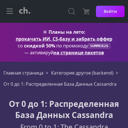
Войти
☀️
Планы на лето:
прокачать ИИ, CS-базу и забрать оффер
со
скидкой 50%
по промокоду
SUMMER26
— активируй
на странице пакетов
Главная страница
Категория другое (backend)
От 0 до 1: Распределенная База Данных Cassandra
От 0 до 1: Распределенная
База Данных Cassandra
From 0 to 1: The Cassandra