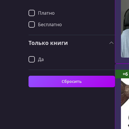
Платно
Бесплатно
Только книги
Да
+6
Сбросить