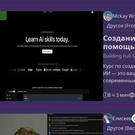
поиск и каки
дают результ
Mckay Wri
фундаментал
Другое (Fro
PostgreSQL. 
реальных сц
Создани
помощь
Building Full-
Курс по созд
ИИ — это ваш
современных
подходит как
желающим ул
8 ч 3 мин
полноценные
искусственно
курсеПрограм
Елисеев
шагом провес
Другое (Bac
AI‑приложени