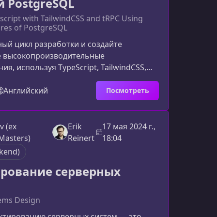
 PostgreSQL
escript with TailwindCSS and tRPC Using
res of PostgreSQL
ый цикл разработки и создайте
 высокопроизводительные
ия, используя TypeScript, TailwindCSS,
 возможности PostgreSQL. Курс идеально
 разработчиков, стремящихся
Английский
Посмотреть
 лучшие практики фуллстек‑разработки
с современным технологическим
ы изучите в рамках курсаПрограмма
v (ex
Erik
17 мая 2024 г.,
рует целостное понимание всего
Masters)
Reinert
18:04
дания web‑приложений: от
kend)
ни
рование серверных
ems Design
ектированию серверных систем — это