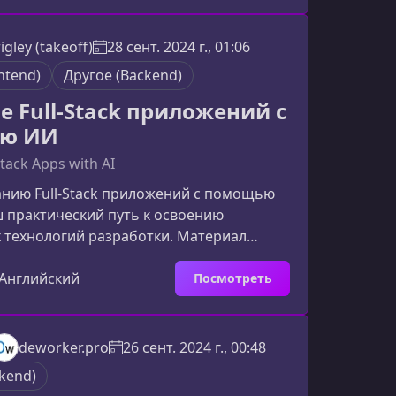
е методы оптимизации действительно
ат.Что вы узнаете на курсеКурс дает
gley (takeoff)
28 сент. 2024 г., 01:06
ьное и прикладное понимание
ntend)
Другое (Backend)
Теория подкрепляется разбором
енар
е Full-Stack приложений с
ю ИИ
Stack Apps with AI
анию Full-Stack приложений с помощью
 практический путь к освоению
 технологий разработки. Материал
 новичкам, так и разработчикам,
учшить навыки и научиться строить
Английский
Посмотреть
 продукты с использованием
го интеллекта.Что вас ждёт в
ма курса построена так, чтобы шаг за
deworker.pro
26 сент. 2024 г., 00:48
ти вас от основ до создания сложных
kend)
й. Вы изучите ключевые технологии,