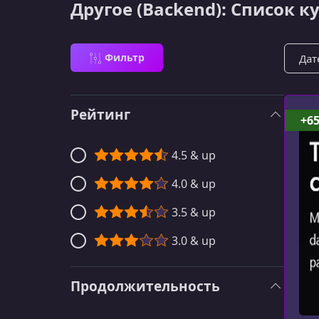
Другое (Backend): Список к
Сорти
Фильтр
Рейтинг
+6
4.5 & up
4.0 & up
3.5 & up
3.0 & up
Продолжительность