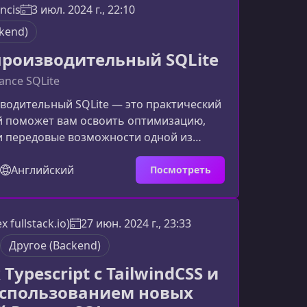
тировать базы данных грамотно,
ncis
3 июл. 2024 г., 22:10
 с учетом будущего роста. Аналитиков
kend)
дающих таблицы
роизводительный SQLite
ance SQLite
водительный SQLite — это практический
й поможет вам освоить оптимизацию,
и передовые возможности одной из
рных встраиваемых СУБД. Вы узнаете,
 максимальной скорости, стабильности и
Английский
Посмотреть
и работы SQLite в реальных
 вы узнаете на курсеОбучение
се ключевые аспекты
x fullstack.io)
27 июн. 2024 г., 23:33
одительной работы с SQLite — от
Другое (Backend)
нимания механики СУБД до глубоких
k Typescript c TailwindCSS и
 использованием новых