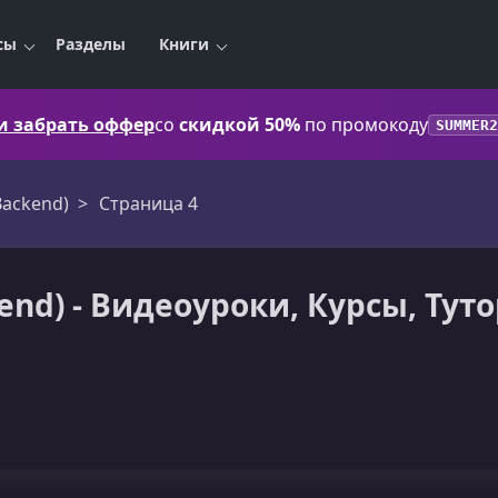
сы
Разделы
Книги
 и забрать оффер
со
скидкой 50%
по промокоду
SUMMER2
Backend)
Страница 4
end) - Видеоуроки, Курсы, Тут