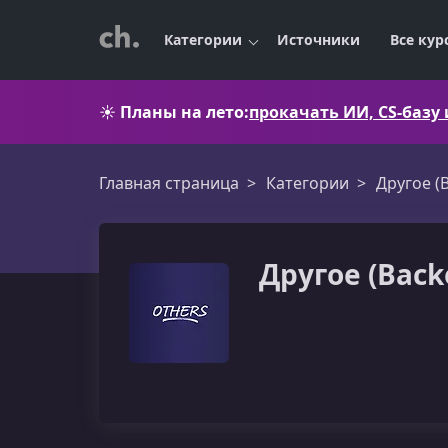
Категории
Источники
Все кур
☀️
Планы на лето:
прокачать ИИ, CS-базу
Главная страница
Категории
Другое (
Другое (Back