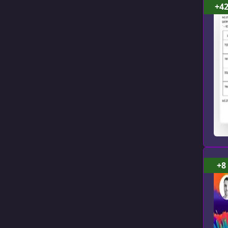
+4
+8