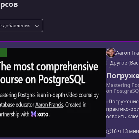
урсов
ровка по:
5
Aaron Fra
Другое (Bac
Погруже
Mastering Po
on PostgreSQ
«Погружение 
практико‑ор
освоить клю
научиться ус
грамотную ра
16 ч 13 мин
устроены тип