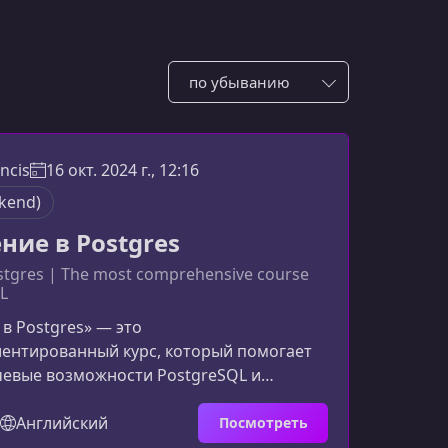
Сотировать по:
ncis
16 окт. 2024 г., 12:16
kend)
ние в Postgres
stgres | The most comprehensive course
L
в Postgres» — это
иентированный курс, который помогает
чевые возможности PostgreSQL и
корять любую систему, опираясь на
боту с данными. Вы узнаете, как
Английский
Посмотреть
ы данных, индексы, полнотекстовый