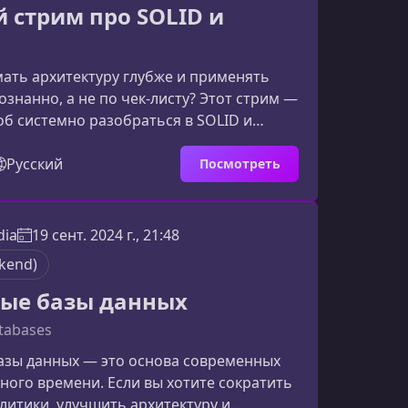
 стрим про SOLID и
ать архитектуру глубже и применять
знанно, а не по чек‑листу? Этот стрим —
б системно разобраться в SOLID и
ть их на реальных примерах и понять,
 делают код проще, чище и устойчивее
Русский
Посмотреть
оекта.Что делает изучение SOLID и GRASP
ннымЭти принципы — фундамент
рхитектуры. Они позволяют не просто
dia
19 сент. 2024 г., 21:48
уктуру кода, но и переосмыслить подход
kend)
ван
ые базы данных
tabases
азы данных — это основа современных
ного времени. Если вы хотите сократить
литики, улучшить архитектуру и