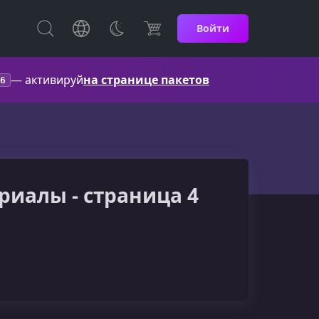
Войти
— активируй
на странице пакетов
6
ориалы - страница 4