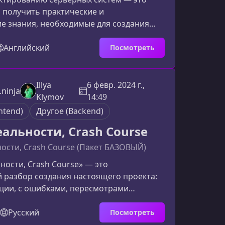
 получить практические и
е знания, необходимые для создания
асштабируемых и эффективных
Материал ориентирован на
Английский
Посмотреть
в и архитекторов, стремящихся глубже
еменные подходы к системному дизайну и
именять их в реальных проектах.Что вы
Illya
6 февр. 2024 г.,
.ninja
мках курсаПрограмма охватывает
Klymov
14:49
нцепции и подходы, необходимые для
ntend)
Другое (Backend)
еальности, Crash Course
ости, Crash Course (Пакет БАЗОВЫЙ)
ности, Crash Course» — это
 разбор создания настоящего проекта:
ции, с ошибками, пересмотрами
еальными ограничениями. Вы шаг за
е, как рождается продукт, какие
Русский
Посмотреть
 принимает команда и почему одни