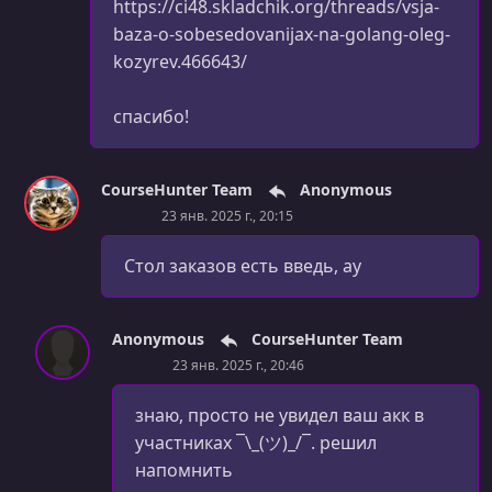
https://ci48.skladchik.org/threads/vsja-
baza-o-sobesedovanijax-na-golang-oleg-
kozyrev.466643/
спасибо!
CourseHunter Team
Anonymous
23 янв. 2025 г., 20:15
Стол заказов есть введь, ау
Anonymous
CourseHunter Team
23 янв. 2025 г., 20:46
знаю, просто не увидел ваш акк в
участниках ¯\_(ツ)_/¯. решил
напомнить