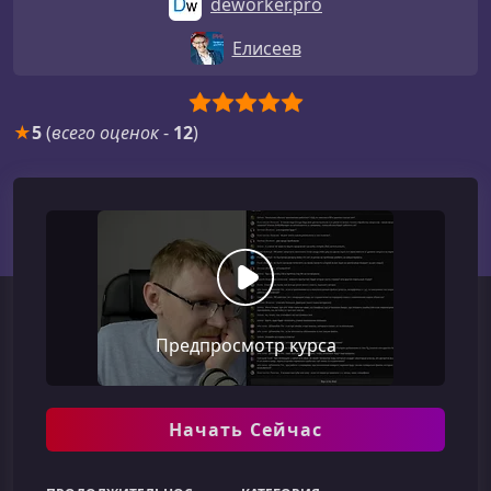
deworker.pro
Елисеев
★
5
(
всего оценок
-
12
)
Предпросмотр курса
Начать Сейчас