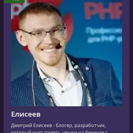
Елисеев
Дмитрий Елисеев - блогер, разработчик,
который учит пилять няшки на бекенде с