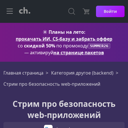
Войти
☀️
Планы на лето:
прокачать ИИ, CS-базу и забрать оффер
со
скидкой 50%
по промокоду
SUMMER26
— активируй
на странице пакетов
Главная страница
Категория другое (backend)
Стрим про безопасность web-приложений
Стрим про безопасность
web-приложений