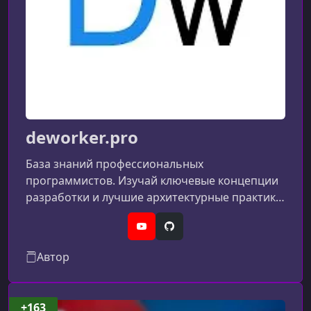
deworker.pro
База знаний профессиональных
программистов. Изучай ключевые концепции
разработки и лучшие архитектурные практики
в нашей базе знаний по материалам от
действующих программистов. Применяй
YouTube
GitHub
новые знания сразу на практике, участвуя на
Автор
наших совместных практикумах, мастер-
классах и хакатонах.
+163