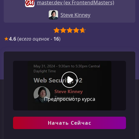
master.dev (ex FrontendMasters)
Steve Kinney
★
4.6
(
всего оценок
-
16
)
Предпросмотр курса
Начать Сейчас