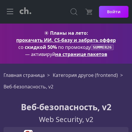
Войти
☀️
Планы на лето:
прокачать ИИ, CS-базу и забрать оффер
со
скидкой 50%
по промокоду
SUMMER26
— активируй
на странице пакетов
Главная страница
Категория другое (frontend)
Веб-безопасность, v2
Веб-безопасность, v2
Web Security, v2