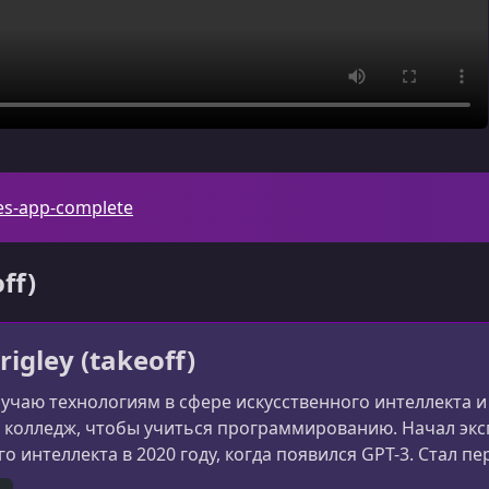
tes-app-complete
ff)
igley (takeoff)
бучаю технологиям в сфере искусственного интеллекта и 
л колледж, чтобы учиться программированию. Начал эк
го интеллекта в 2020 году, когда появился GPT-3. Стал 
пользованием OpenAI API в том же году. С тех пор зани