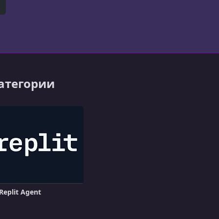
го интеллекта.
er)
itHub
категории
Replit Agent