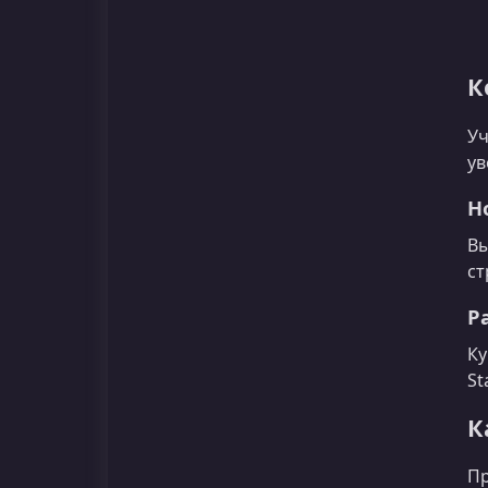
К
Уч
ув
Н
Вы
ст
Р
Ку
St
К
Пр