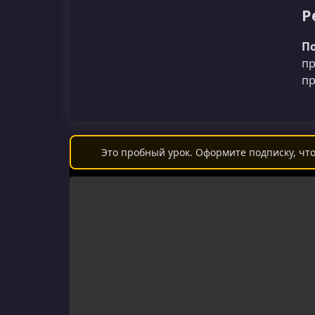
Р
П
пр
пр
Это пробный урок. Оформите подписку, что