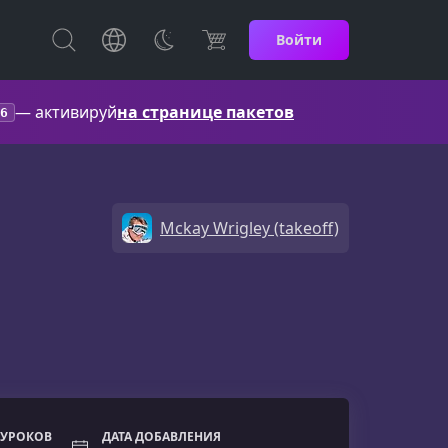
Войти
— активируй
на странице пакетов
6
Mckay Wrigley (takeoff)
 УРОКОВ
ДАТА ДОБАВЛЕНИЯ