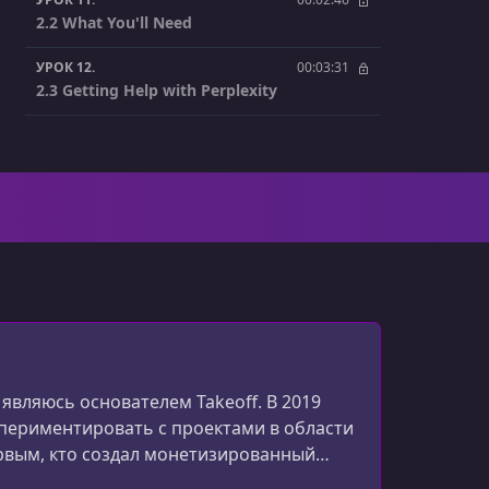
2.2 What You'll Need
УРОК 12.
00:03:31
2.3 Getting Help with Perplexity
УРОК 13.
00:08:07
2.4 Frontend Setup
УРОК 14.
00:09:44
2.5 GitHub Setup
УРОК 15.
00:11:17
2.6 Env Setup
УРОК 16.
00:15:13
2.7 Deployment Setup
являюсь основателем Takeoff. В 2019
УРОК 17.
00:13:12
спериментировать с проектами в области
2.8 Backend Setup
первым, кто создал монетизированный
УРОК 18.
00:12:14
маюсь разработкой продуктов на основе