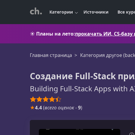
Категории
Источники
Все кур
☀️
Планы на лето:
прокачать ИИ, CS-базу
Главная страница
Категория другое (bac
Создание Full-Stack п
Building Full-Stack Apps with A
★
4.4
(
всего оценок
-
9
)