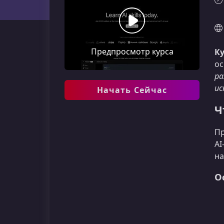
Предпросмотр курса
Ку
ос
ра
ис
Начать Сейчас
Ч
Пр
AI
на
О