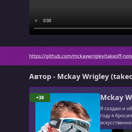
https://github.com/mckaywrigley/takeoff-no
Автор - Mckay Wrigley (takeo
Mckay Wr
+38
Я создаю и о
году я броси
искусственно
продукт с ис