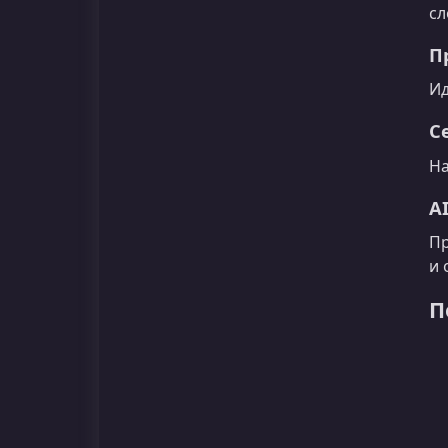
сл
П
Ид
С
На
A
Пр
и 
П