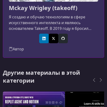
Mckay Wrigley (takeoff)
Я создаю и обучаю технологиям в сфере
искусственного интеллекта и являюсь
основателем Takeoff. В 2019 году я бросил
колледж, чтобы учиться программированию.
Начал экспериментировать с проектами в
LinkedIn
X (Twitter)
GitHub
области искусственного интеллекта в 2020
Автор
году, когда появился GPT-3. Стал первым, кто
создал монетизированный продукт с
использованием OpenAI API в том же году. С
тех пор занимаюсь разработкой продуктов на
Другие материалы в этой
основе искусственного интеллекта.
категории