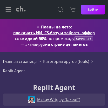
Войти
☀️
Планы на лето:
прокачать ИИ, CS-базу и забрать оффер
со
скидкой 50%
по промокоду
SUMMER26
— активируй
на странице пакетов
Главная страница
Категория другое (tools)
Replit Agent
Replit Agent
Mckay Wrigley (takeoff)