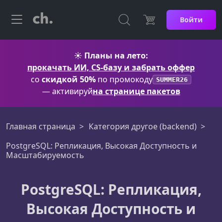
Войти
☀️
Планы на лето:
прокачать ИИ, CS-базу и забрать оффер
со
скидкой 50%
по промокоду
SUMMER26
— активируй
на странице пакетов
Главная страница
Категория другое (backend)
PostgreSQL: Репликация, Высокая Доступность и
Масштабируемость
PostgreSQL: Репликация,
Высокая Доступность и