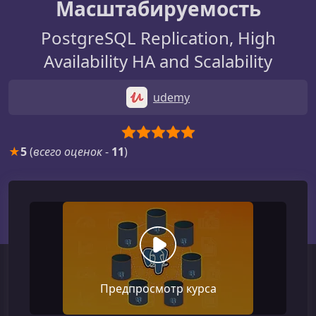
Масштабируемость
PostgreSQL Replication, High
Availability HA and Scalability
udemy
★
5
(
всего оценок
-
11
)
Предпросмотр курса