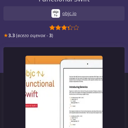
objc.io
★
3.3
(
всего оценок
-
3
)