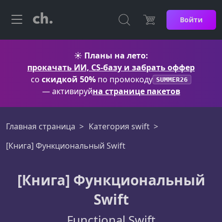
Войти
☀️
Планы на лето:
прокачать ИИ, CS-базу и забрать оффер
со
скидкой 50%
по промокоду
SUMMER26
— активируй
на странице пакетов
Главная страница
Категория swift
[Книга] Функциональный Swift
[Книга] Функциональный
Swift
Functional Swift