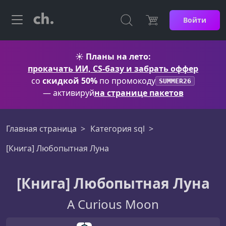
Войти
☀️
Планы на лето:
прокачать ИИ, CS-базу и забрать оффер
со
скидкой 50%
по промокоду
SUMMER26
— активируй
на странице пакетов
Главная страница
Категория sql
[Книга] Любопытная Луна
[Книга] Любопытная Луна
A Curious Moon