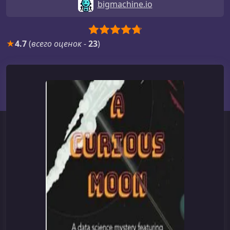
bigmachine.io
★
4.7
(
всего оценок
-
23
)