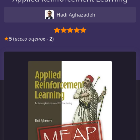
Hadi Aghazadeh
★
5
(
всего оценок
-
2
)