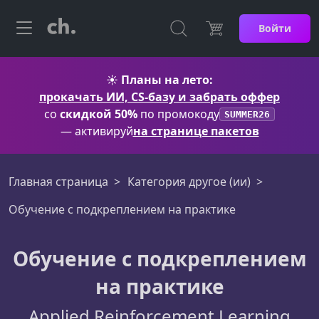
Войти
☀️
Планы на лето:
прокачать ИИ, CS-базу и забрать оффер
со
скидкой 50%
по промокоду
SUMMER26
— активируй
на странице пакетов
Главная страница
Категория другое (ии)
Обучение с подкреплением на практике
Обучение с подкреплением
на практике
Applied Reinforcement Learning