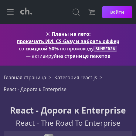
Войти
☀️
Планы на лето:
прокачать ИИ, CS-базу и забрать оффер
со
скидкой 50%
по промокоду
SUMMER26
— активируй
на странице пакетов
Главная страница
Категория react.js
React - Дорога к Enterprise
React - Дорога к Enterprise
React - The Road To Enterprise