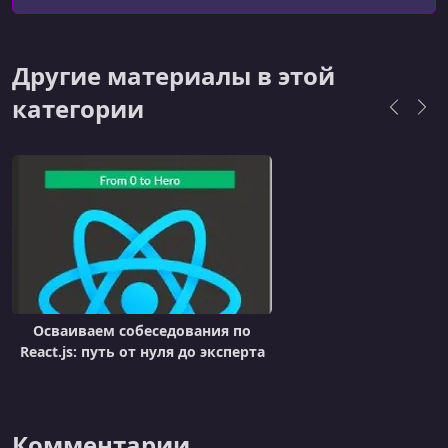
Next.js, а также DevOps-практики, веб-
доступность и безопасность. Проведя более
350 технических собеседований для фронтенд-
Другие материалы в этой
разработчиков, он обладает глубоким пони
категории
Осваиваем собеседования по
React.js: путь от нуля до эксперта
Комментарии