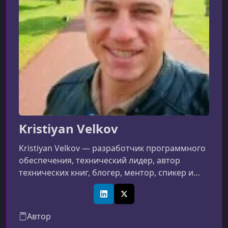
Kristiyan Velkov
Kristiyan Velkov — разработчик программного
обеспечения, технический лидер, автор
технических книг, блогер, ментор, спикер и
преподаватель с более чем десятилетним
опытом работы во фронтенде и в области
LinkedIn
X (Twitter)
open-source. Его экспертиза охватывает
Автор
JavaScript и TypeScript, React.js, Angular и