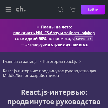
Войти
☀️
Планы на лето:
прокачать ИИ, CS-базу и забрать оффер
со
скидкой 50%
по промокоду
SUMMER26
— активируй
на странице пакетов
Главная страница
Категория react.js
React.js-интервью: продвинутое руководство для
Middle/Senior разработчиков
React.js-интервью:
продвинутое руководство