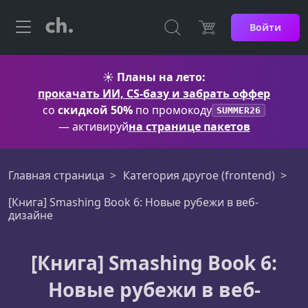
Войти
☀️
Планы на лето:
прокачать ИИ, CS-базу и забрать оффер
со
скидкой 50%
по промокоду
SUMMER26
— активируй
на странице пакетов
Главная страница
Категория другое (frontend)
[Книга] Smashing Book 6: Новые рубежи в веб-
дизайне
[Книга] Smashing Book 6:
Новые рубежи в веб-