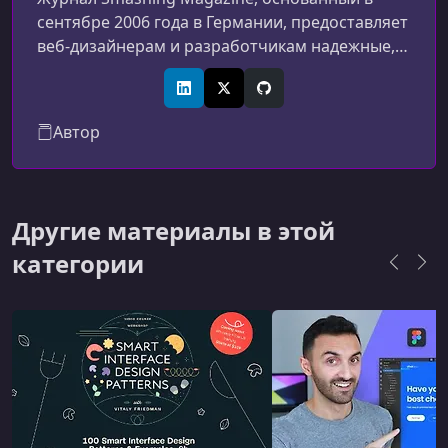
сентябре 2006 года в Германии, предоставляет
веб-дизайнерам и разработчикам надежные,
полезные, но наиболее важные практические
статьи. Мы не заботимся о тенденциях; мы
LinkedIn
X (Twitter)
GitHub
заботимся о вещах, которые работают или
Автор
терпят неудачу в реальных проектах. Мы - и
всегда были - независимы. 12+ лет, и все еще
продолжается.
Другие материалы в этой
категории