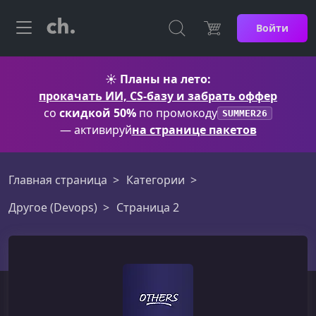
Войти
☀️
Планы на лето:
прокачать ИИ, CS-базу и забрать оффер
со
скидкой 50%
по промокоду
SUMMER26
— активируй
на странице пакетов
Главная страница
Категории
Другое (Devops)
Страница 2