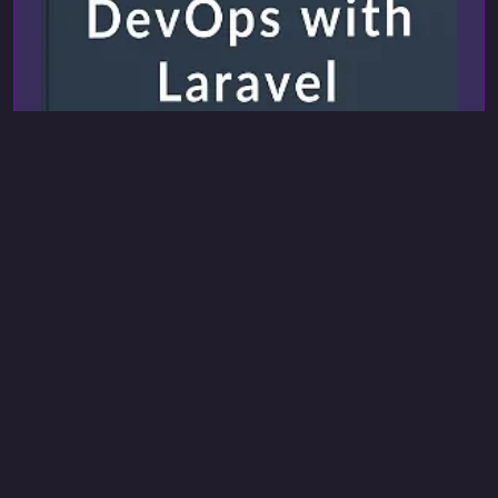
Martin Joo
18 сент. 2023 г., 12:16
Laravel
Другое (Devops)
DevOps с Laravel
DevOps with Laravel (Premium Package)
«DevOps с Laravel» — это практическое
руководство, которое поможет вам
разобраться в современных подходах к
развертыванию, контейнеризации и
Английский