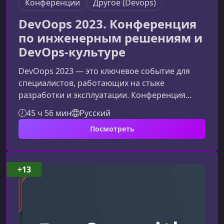
Конференции
Другое (Devops)
DevOops 2023. Конференция
по инженерным решениям и
DevOps-культуре
DevOops 2023 — это ключевое событие для
специалистов, работающих на стыке
разработки и эксплуатации. Конференция
помогает глубже понять подходы DevOps,
45 ч 56 мин
Русский
внедрить устойчивые инженерные практики и
Посмотреть
выстроить культуру, которая позволяет
релизить чаще, предсказуемее и надежнее.О
конференцииМероприятие организовано JUG
Ru Group — командой, которая уже много лет
+13
создает профессиональные конференции для
инженерного сообщества. На DevOops 2023
собираютс