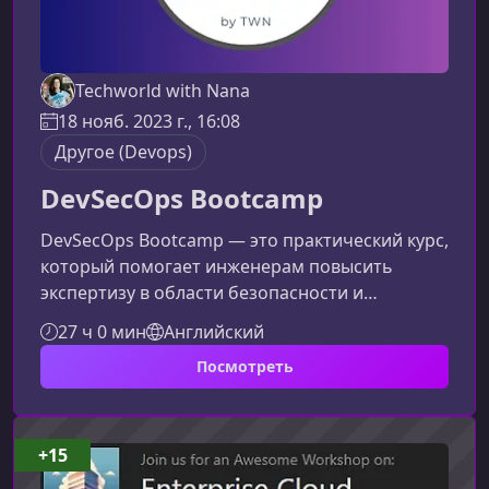
Techworld with Nana
18 нояб. 2023 г., 16:08
Другое (Devops)
DevSecOps Bootcamp
DevSecOps Bootcamp — это практический курс,
который помогает инженерам повысить
экспертизу в области безопасности и
интегрировать её в каждый этап разработки.
27 ч 0 мин
Английский
Если вы хотите стать незаменимым
Посмотреть
специалистом, ускорить процессы поставки
ПО и одновременно повысить уровень его
защиты, этот курс станет ключевой точкой
роста.Почему навыки DevSecOps становятся
+15
критически важнымиС ростом числа