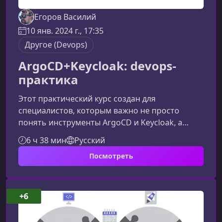
Егоров Василий
10 янв. 2024 г., 17:35
Другое (Devops)
ArgoCD+Keycloak: devops-
практика
Этот практический курс создан для
специалистов, которым важно не просто
понять инструменты ArgoCD и Keycloak, а
научиться применять их в реальных
6 ч 38 мин
Русский
DevOps‑процессах. Здесь вы шаг за шагом
Посмотреть
отработаете весь путь: от подготовки
инфраструктуры до автоматизации CI/CD и
настройки сквозной аутентификации.Что вы
узнаете и отработаете на практикеПрограмма
+6
сфокусирована на прикладных навыках,
необходимых DevOps‑инженерам в