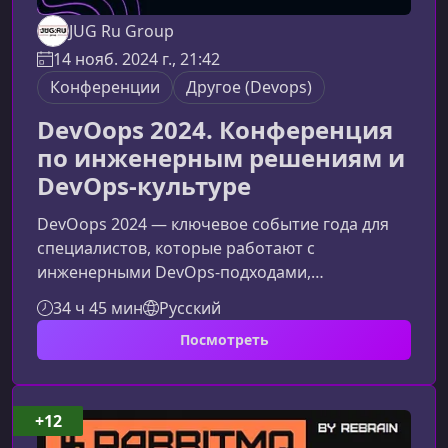
JUG Ru Group
14 нояб. 2024 г., 21:42
Конференции
Другое (Devops)
DevOops 2024. Конференция
по инженерным решениям и
DevOps-культуре
DevOops 2024 — ключевое событие года для
специалистов, которые работают с
инженерными DevOps‑подходами,
автоматизацией процессов и построением
34 ч 45 мин
Русский
зрелой технологической культуры.
Посмотреть
Многоуровневые доклады, практические
кейсы и обмен опытом с экспертами мирового
уровня делают конференцию обязательной
для посещения всем, кто стремится развивать
+12
инфраструктуру и ускорять процессы доставки