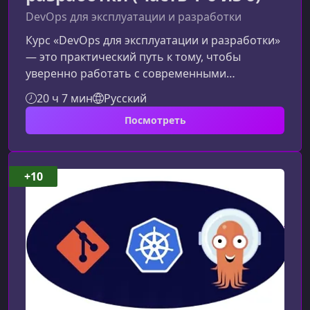
DevOps для эксплуатации и разработки
Курс «DevOps для эксплуатации и разработки»
— это практический путь к тому, чтобы
уверенно работать с современными
процессами поставки ПО, автоматизацией
20 ч 7 мин
Русский
инфраструктуры и контейнеризацией. Вы
Посмотреть
узнаете, как DevOps-подходы помогают
ускорять релизы, повышать надежность
сервисов и улучшать взаимодействие между
командами разработки и эксплуатации.Кому
+10
подходит этот курсКурс будет особенно
полезен IT-специалистам, которые хотят
перейти на новый урове