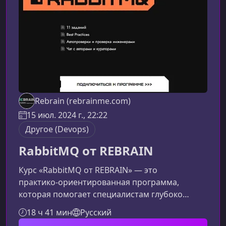
ПО.Что представляет собой DevOops
2024Конференция объединяет инж
Rebrain (rebrainme.com)
15 июл. 2024 г., 22:22
Другое (Devops)
RabbitMQ от REBRAIN
Курс «RabbitMQ от REBRAIN» — это
практико‑ориентированная программа,
которая помогает специалистам глубоко
освоить очереди сообщений, понять тонкости
18 ч 41 мин
Русский
AMQP и научиться проектировать надежные