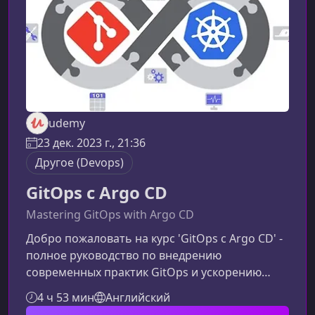
современных командах. В процессе
udemy
23 дек. 2023 г., 21:36
Другое (Devops)
GitOps с Argo CD
Mastering GitOps with Argo CD
Добро пожаловать на курс 'GitOps с Argo CD' -
полное руководство по внедрению
современных практик GitOps и ускорению
вашего процесса непрерывной поставки с
4 ч 53 мин
Английский
использованием Argo CD. Вы узнаете основы