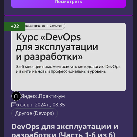
Посмотреть
системы обмена данными. Материал подаётся
структурировано, от базовых операций до
продвинутых сценариев эксплуатации
RabbitMQ в продакшене.Кому подойдёт
+22
курсОбучение рассчитано на тех, кто работает
с распределёнными системами, контейнерами
и сетевыми сервис
Яндекс.Практикум
6 февр. 2024 г., 08:35
Другое (Devops)
DevOps для эксплуатации и
разработки (Часть 1-6 из 6)