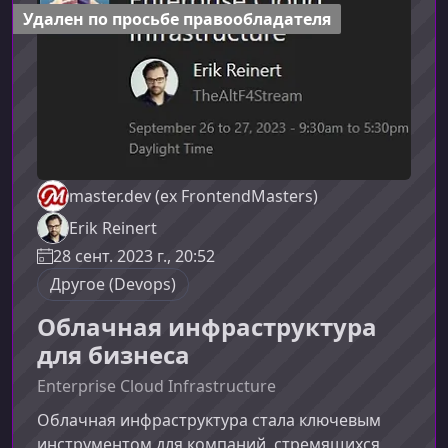
киберугроз компании все активнее внедряют
Удален по просьбе правообладателя
DevSecOps-подходы,
master.dev (ex FrontendMasters)
Erik Reinert
28 сент. 2023 г., 20:52
Другое (Devops)
Облачная инфраструктура
для бизнеса
Enterprise Cloud Infrastructure
Облачная инфраструктура стала ключевым
инструментом для компаний, стремящихся