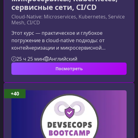
сервисные сети, CI/CD
Cloud-Native: Microservices, Kubernetes, Service
Mesh, CI/CD
Этот курс — практическое и глубокое
погружение в cloud-native подходы: от
контейнеризации и микросервисной
архитектуры до сервисных сетей, CI/CD и
25 ч 25 мин
Английский
мониторинга. Материал структурирован так,
Посмотреть
чтобы вы не просто изучали инструменты, но
и понимали, как проектировать и
развертывать современные облачные
приложения в реалистичных условиях.Что вы
+40
изучите в этом курсеКурс охватывает полный
цикл разработки и эксплуатации облачных
систем на основе Kuberne