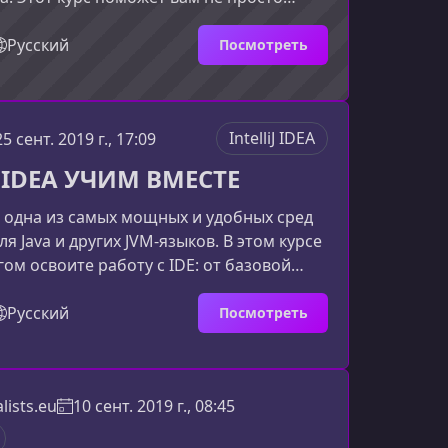
вые возможности IDE, но и научиться
 скрытые функции, горячие клавиши и
Русский
Посмотреть
льные инструменты, которые делают
ыстрее, удобнее и эффективнее.Кому
IntelliJ IDEA Tips & TricksЭтот курс будет
IntelliJ IDEA
25 сент. 2019 г., 17:09
работчикам любого уровня — от
 до опытны
J IDEA УЧИМ ВМЕСТЕ
A — одна из самых мощных и удобных сред
я Java и других JVM‑языков. В этом курсе
гом освоите работу с IDE: от базовой
о профессиональных инструментов,
ряют разработку и делают её
Русский
Посмотреть
продуктивной.Что вы изучите в ходе
строен так, чтобы новичок смог быстро
 опытный разработчик — углубить
lists.eu
10 сент. 2019 г., 08:45
рыть для себя новые возможности IntelliJ