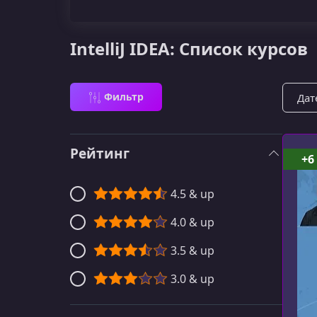
IntelliJ IDEA: Список курсов
Сорти
Фильтр
Рейтинг
+6
4.5 & up
4.0 & up
3.5 & up
3.0 & up