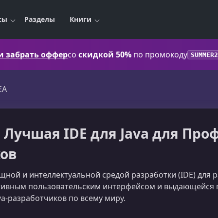
сы
Разделы
Книги
 и забрать оффер
со
скидкой 50%
по промокоду
SUMMER2
DEA
A | Лучшая IDE для Java для П
ков
 мощной и интеллектуальной средой разработки (IDE) для 
ивным пользовательским интерфейсом и выдающейся п
a-разработчиков по всему миру.