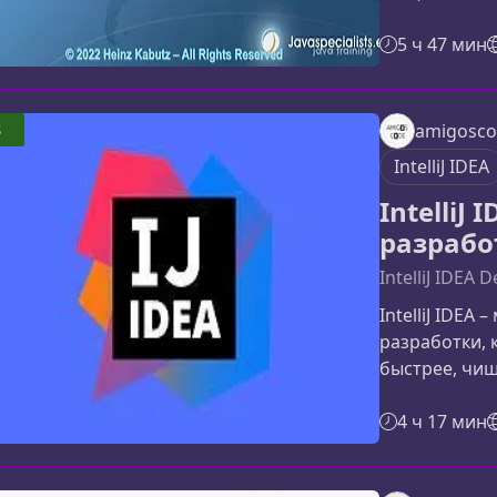
найдете рас
и ключевые 
5 ч 47 мин
понять ценно
раскрывает по
как использо
3
amigoscod
разработку, 
IntelliJ IDEA
получать
IntelliJ
разрабо
IntelliJ IDEA 
IntelliJ IDEA
разработки, 
быстрее, чищ
через полный
настройки д
4 ч 17 мин
инструмента
ускоряющими