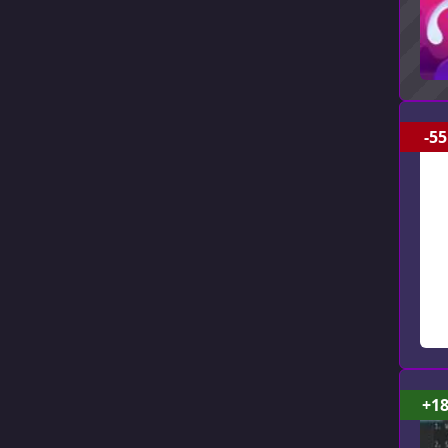
-55
+1