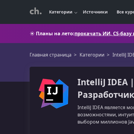
Категории
Источники
Все кур
☀️
Планы на лето:
прокачать ИИ, CS-базу
Главная страница
Категории
IntelliJ I
IntelliJ IDE
Разработчи
IntelliJ IDEA является
возможностями, интуит
выбором миллионов Jav