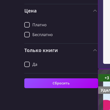
Цена
Платно
Бесплатно
Только книги
Да
+3
Сбросить
Удал