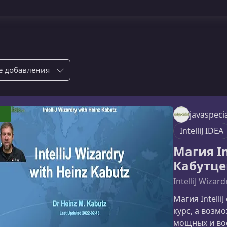
ровка по:
javaspecia
IntelliJ IDEA
Магия In
Кабутце
IntelliJ Wizar
Магия Intelli
курс, а возм
мощных и во