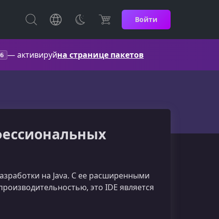
Войти
— активируй
на странице пакетов
6
рофессиональных
разработки на Java. С ее расширенными
роизводительностью, это IDE является