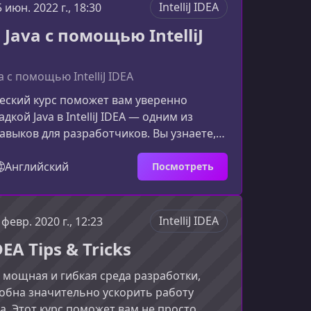
 охватывает ключевые аспекты работы с
IntelliJ IDEA
5 июн. 2022 г., 18:30
 и показывает, как использовать её
Java с помощью IntelliJ
а
a с помощью IntelliJ IDEA
еский курс поможет вам уверенно
дкой Java в IntelliJ IDEA — одним из
выков для разработчиков. Вы узнаете,
аходить ошибки, понимать поток
программы и эффективно анализировать
Английский
Посмотреть
ы Java‑приложений.Что вы изучите в этом
кусирован на реальной работе с IntelliJ
стрирует отладку на примерах,
IntelliJ IDEA
 февр. 2020 г., 12:23
 приближённых к практике. Обучение
IDEA Tips & Tricks
 базовых
 — мощная и гибкая среда разработки,
обна значительно ускорить работу
. Этот курс поможет вам не просто