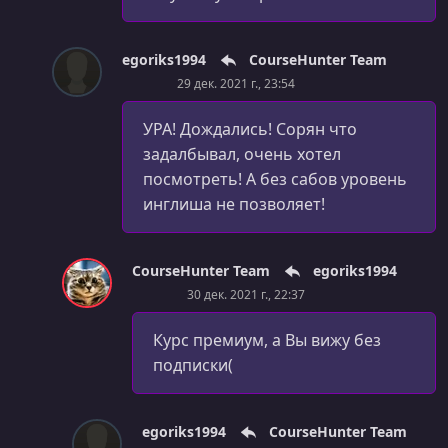
Module Introduction [Day 11]
egoriks1994
CourseHunter Team
УРОК 86.
00:06:03
What are Git & GitHub? [Day 11]
29 дек. 2021 г., 23:54
УРОК 87.
00:05:25
УРА! Дождались! Сорян что
Command Line Interface (CLI) vs Graphical User Interface
задалбывал, очень хотел
(GUI) [Day 11]
посмотреть! А без сабов уровень
инглиша не позволяет!
УРОК 88.
00:18:00
Optional: MacOS Terminal (z Shell) Crash Course [Day 11]
УРОК 89.
00:13:10
CourseHunter Team
egoriks1994
Optional: Windows Command Prompt (cmd) Crash Course
30 дек. 2021 г., 22:37
[Day 12]
Курс премиум, а Вы вижу без
УРОК 90.
00:04:25
подписки(
Git: MacOS Installation [Day 12]
УРОК 91.
00:09:21
Git: Windows Installation [Day 12]
egoriks1994
CourseHunter Team