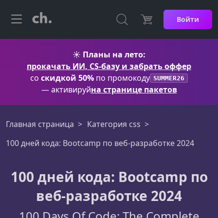
Войти
☀️
Планы на лето:
прокачать ИИ, CS-базу и забрать оффер
со
скидкой 50%
по промокоду
SUMMER26
— активируй
на странице пакетов
Главная страница
Категория css
100 дней кода: Bootcamp по веб-разработке 2024
100 дней кода: Bootcamp по
веб-разработке 2024
100 Days Of Code: The Complete