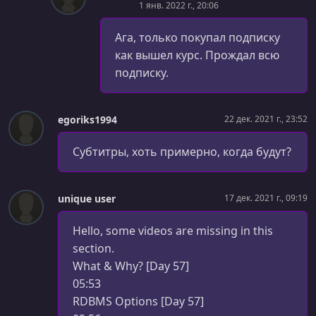
1 янв. 2022 г., 20:06
УРОК 92.
00:04:35
Understanding the Git Basics [Day 12]
Ага, только покупал подписку
как вышел курс. Прождал всю
УРОК 93.
00:18:52
подписку.
Initializing the Repository & Creating our First Commit
[Day 12]
УРОК 94.
00:13:11
egoriks1994
22 дек. 2021 г., 23:52
Understanding Branches, Merging & Fixing Merge
Conflicts [Day 13]
Субтитры, хоть примерно, когда будут?
УРОК 95.
00:13:54
Deleting Branches & Commits, Reverting Staged &
unique user
17 дек. 2021 г., 09:19
Unstaged Changes [Day 13]
Hello, some videos are missing in this
УРОК 96.
00:04:36
Onwards to GitHub - What & Why? [Day 13]
section.
What & Why? [Day 57]
УРОК 97.
00:12:26
05:53
Creating a GitHub Account & a Remote Repository [Day
RDBMS Options [Day 57]
13]