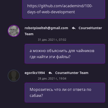
УРОК 64.
https://github.com/academind/100-
00:04:09
Finishing Touches [Day 8]
days-of-web-development
УРОК 65.
00:05:41
Module Summary [Day 8]
robotpixelteh@gmail.com
CourseHunter
Team
УРОК 66.
00:02:45
31 дек. 2021 г., 07:02
Module Introduction [Day 9]
УРОК 67.
а можно объяснить для чайников
00:02:18
Your Task! [Day 9]
где найти эти файлы?
УРОК 68.
00:11:22
Creating the Core Structure [Day 9]
egoriks1994
CourseHunter Team
28 дек. 2021 г., 19:04
УРОК 69.
00:03:35
Adding the Header Content [Day 9]
Морозитесь что ли от ответа по
УРОК 70.
сабам?
00:12:09
Adding Header Styling [Day 9]