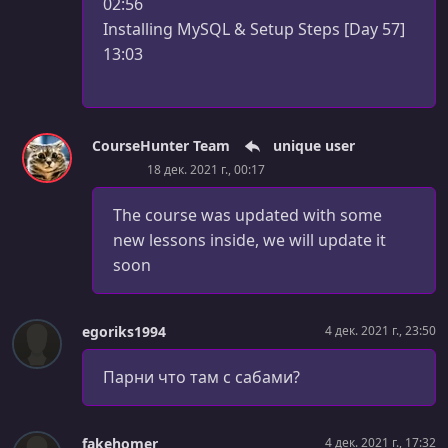
02:56
УРОК 98.
00:14:50
Installing MySQL & Setup Steps [Day 57]
Understanding the Personal Access Token & "git clone"
13:03
[Day 14]
УРОК 99.
00:20:16
Collaborating on Projects - Collaborators & Organizations
[Day 14]
CourseHunter Team
unique user
18 дек. 2021 г., 00:17
УРОК 100.
00:13:33
Contributing to Projects - Forks & Pull Requests [Day 14]
The course was updated with some
new lessons inside, we will update it
УРОК 101.
00:05:12
soon
Wrap Up [Day 14]
УРОК 102.
00:01:23
Module Introduction [Day 15]
egoriks1994
4 дек. 2021 г., 23:50
УРОК 103.
00:02:05
Парни что там с сабами?
Project Overview - What we Will Build [Day 15]
УРОК 104.
00:03:46
fakehomer
4 дек. 2021 г., 17:32