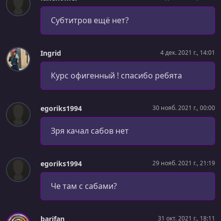
Project Setup [Day 15]
Субтитров ещё нет?
УРОК 105.
00:05:01
Creating the Landing Page Structure [Day 15]
Ingrid
4 дек. 2021 г., 14:01
УРОК 106.
00:08:22
Adding the Page Logo [Day 15]
Курс офигенный ! спасибо ребята
УРОК 107.
00:04:20
Adding the Page Navigation [Day 15]
egoriks1994
30 нояб. 2021 г., 00:00
УРОК 108.
00:08:46
Introducing CSS Flexbox [Day 15]
Зря качал сабов нет
УРОК 109.
00:04:14
Aligning Flex Items [Day 15]
egoriks1994
29 нояб. 2021 г., 21:19
УРОК 110.
00:03:07
Че там с сабами?
Your Flexbox Challenge! [Day 16]
УРОК 111.
00:05:38
Adding Flexbox to our Project [Day 16]
barifan
31 окт. 2021 г., 18:11