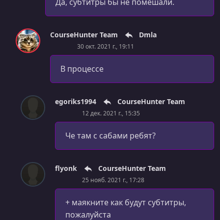
Да, субтитры бы не помешали.
УРОК 119.
00:02:16
Introducing the "Highlights" Section [Day 17]
CourseHunter Team
Dmla
30 окт. 2021 г., 19:11
УРОК 120.
00:10:37
Creating the HTML Code [Day 17]
В процессе
УРОК 121.
00:06:32
Building the Flex Container [Day 17]
egoriks1994
CourseHunter Team
УРОК 122.
00:05:27
12 дек. 2021 г., 15:35
Flex Item Layout [Day 17]
Че там с сабами ребят?
УРОК 123.
00:06:08
Styling Images with "object-fit" [Day 17]
flyonk
CourseHunter Team
УРОК 124.
00:06:25
25 нояб. 2021 г., 17:28
Styling Text [Day 17]
УРОК 125.
+ маякните как будут субтитры,
00:03:33
Understanding Parent - Child Margin Collapsing [Day 18]
пожалуйста