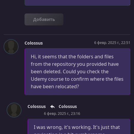
УРОК 29.
00:02:26
Why it's Called Cascading Style Sheets [Day 4]
Добавить
УРОК 30.
00:06:24
Storing CSS Code in External Files [Day 4]
Colossus
6 февр. 2025 г., 22:51
УРОК 31.
00:01:23
The Void Element Syntax [Day 4]
Hi, it seems that the folders and files
from the repository you provided have
УРОК 32.
00:06:07
been deleted. Could you check the
Multiple Files & Requests [Day 4]
Udemy course to confirm where the files
УРОК 33.
00:05:40
have been relocated?
Selecting Single Elements with the ID Selector [Day 4]
УРОК 34.
00:05:16
Colossus
Colossus
Working with "font-size" and "px" [Day 4]
6 февр. 2025 г., 23:16
УРОК 35.
00:08:14
I was wrong, it's working. It's just that
Using Other Fonts from Google Fonts [Day 4]