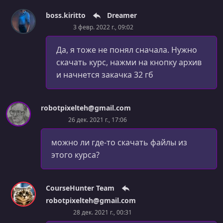
УРОК 57.
00:09:16
boss.kiritto
Dreamer
Styling Differences Between Block & Inline Elements [Day
3 февр. 2022 г., 09:02
8]
УРОК 58.
Да, я тоже не понял сначала. Нужно
00:04:44
Understanding Margin Collapsing [Day 8]
скачать курс, нажми на кнопку архив
и начнется закачка 32 гб
УРОК 59.
00:06:25
The "box-shadow" Property [Day 8]
robotpixelteh@gmail.com
УРОК 60.
00:01:44
26 дек. 2021 г., 17:06
Your Challenge! [Day 8]
УРОК 61.
можно ли где-то скачать файлы из
00:04:29
Creating the HTML Layout [Day 8]
этого курса?
УРОК 62.
00:05:39
Styling the Main Section [Day 8]
CourseHunter Team
robotpixelteh@gmail.com
УРОК 63.
00:05:16
28 дек. 2021 г., 00:31
Styling Images & Working with Negative Margins [Day 8]