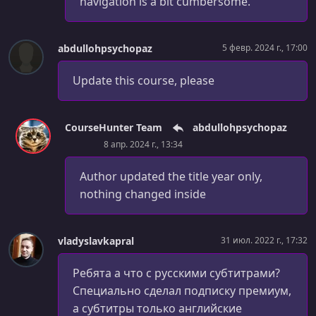
navigation is a bit cumbersome.
УРОК 36.
00:04:49
Adding an Image [Day 5]
abdullohpsychopaz
5 февр. 2024 г., 17:00
УРОК 37.
00:07:49
Styling the Image & Using the Body Tag [Day 5]
Update this course, please
УРОК 38.
00:01:59
Styling the Overall Page Background [Day 5]
CourseHunter Team
abdullohpsychopaz
8 апр. 2024 г., 13:34
УРОК 39.
00:05:36
Adding a Second HTML File [Day 5]
Author updated the title year only,
УРОК 40.
00:04:45
nothing changed inside
Using a Shared CSS File [Day 5]
УРОК 41.
00:03:12
vladyslavkapral
31 июл. 2022 г., 17:32
Organizing Source Files in Folders [Day 5]
Ребята а что с русскими субтитрами?
УРОК 42.
00:03:55
Специально сделал подписку премиум,
Summary [Day 5]
а субтитры только английские