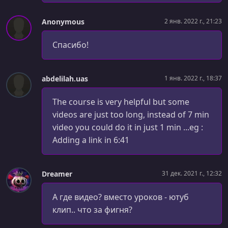
УРОК 50.
00:07:03
Anonymous
2 янв. 2022 г., 21:23
Introducing the CSS Box Model [Day 7]
Спасибо!
УРОК 51.
00:08:52
Using the CSS Box Model [Day 7]
abdelilah.uas
1 янв. 2022 г., 18:37
УРОК 52.
00:07:23
Creating HTML Layouts [Day 7]
The course is very helpful but some
УРОК 53.
00:04:09
videos are just too long, instead of 7 min
Theory: Selectors & Combinators [Day 7]
video you could do it in just 1 min ...eg :
Adding a link in 6:41
УРОК 54.
00:10:45
Using Selectors & Combinators [Day 7]
УРОК 55.
Dreamer
00:06:23
31 дек. 2021 г., 12:32
Understanding Classes [Day 7]
А где видео? вместо уроков - ютуб
УРОК 56.
00:08:19
клип.. что за фигня?
Block vs Inline Elements [Day 7]