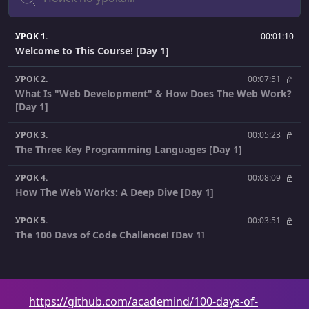
УРОК 1.
00:01:10
Welcome to This Course! [Day 1]
УРОК 2.
00:07:51
What Is "Web Development" & How Does The Web Work?
[Day 1]
УРОК 3.
00:05:23
The Three Key Programming Languages [Day 1]
УРОК 4.
00:08:09
How The Web Works: A Deep Dive [Day 1]
УРОК 5.
00:03:51
The 100 Days of Code Challenge! [Day 1]
УРОК 6.
00:03:40
How To Get The Most Out Of This Course [Day 1]
https://github.com/academind/100-days-of-
УРОК 7.
00:03:24