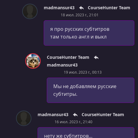
Module Summary [Day 10]
madmansur43
CourseHunter Team
18 июл. 2023 г., 21:01
УРОК 79.
00:02:30
Module Introduction [Day 11]
я про русских субтитров
там только англ и выкл
УРОК 80.
00:03:17
What is "Hosting" & "Deployment"? [Day 11]
УРОК 81.
00:02:24
CourseHunter Team
Hosting a First Static Website (Example Deployment on
madmansur43
Netlify) [Day 11]
19 июл. 2023 г., 00:13
УРОК 82.
00:01:58
Мы не добавляем русские
More Information On Netlify & HTTPS [Day 11]
субтитры.
УРОК 83.
00:06:17
Adding a Favicon [Day 11]
madmansur43
CourseHunter Team
УРОК 84.
00:05:37
16 июл. 2023 г., 21:40
Relative vs Absolute Paths [Day 11]
нету же субтитров...
УРОК 85.
00:02:20