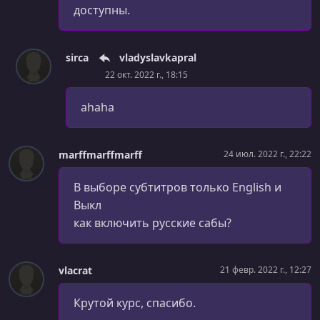
УРОК 43.
00:01:57
доступны.
Module Introduction [Day 6]
УРОК 44.
00:03:39
sirca
vladyslavkapral
Using the Live Server Extension [Day 6]
22 окт. 2022 г., 18:15
УРОК 45.
00:05:03
ahahа
Understanding Lists [Day 6]
УРОК 46.
00:08:02
Creating Lists [Day 6]
marffmarffmarff
24 июл. 2022 г., 22:22
УРОК 47.
00:08:45
В выборе субтитров только English и
Understanding Parents, Children, Containers & More [Day
Выкл
6]
как включить русские сабы?
УРОК 48.
00:08:02
Understanding Cascading, Inheritance & Specificity [Day
6]
vlacrat
21 февр. 2022 г., 12:27
УРОК 49.
00:06:21
Крутой курс, спасибо.
Styling the Full Week Page [Day 6]