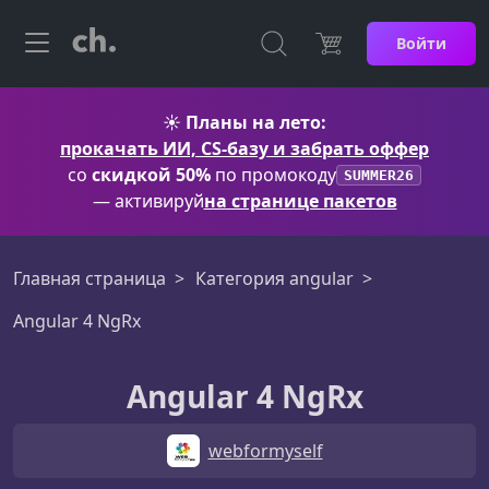
Войти
☀️
Планы на лето:
прокачать ИИ, CS-базу и забрать оффер
со
скидкой 50%
по промокоду
SUMMER26
— активируй
на странице пакетов
Главная страница
Категория angular
Angular 4 NgRx
Angular 4 NgRx
webformyself