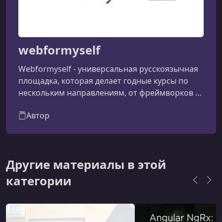
УРОК 13.
00:04:54
Сохранение машин
УРОК 14.
00:08:00
webformyself
Редактирование и удаление машин
Webformyself - универсальная русскоязычная
УРОК 15.
00:13:57
площадка, которая делает годные курсы по
Эффекты
нескольким направлениям, от фреймворков и
верстки до SEO...
УРОК 16.
00:09:32
Роутинг и девтулз
Автор
Другие материалы в этой
категории