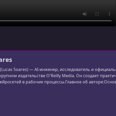
ares
 (Lucas Soares) — AI-инженер, исследователь и официал
 крупном издательстве O'Reilly Media. Он создает практ
ейросетей в рабочие процессы.Главное об авторе:Основ
икладных AI-курсов.Инструктор O'Reilly Media — ведет 
в.Специалист по AI-агентам — эксперт в LLM, LangChain 
e