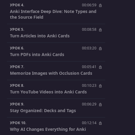
УРОК 4.
00:06:59
Anki Interface Deep Dive: Note Types and
the Source Field
УРОК 5.
00:08:58
Turn Articles into Anki Cards
УРОК 6.
00:03:20
Turn PDFs into Anki Cards
УРОК 7.
00:05:41
Memorize Images with Occlusion Cards
УРОК 8.
00:10:23
Turn YouTube Videos into Anki Cards
УРОК 9.
00:06:29
Stay Organized: Decks and Tags
УРОК 10.
00:12:14
Why AI Changes Everything for Anki