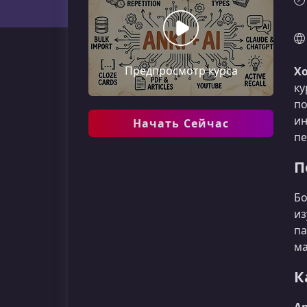
Предпросмотр курса
Хо
ку
по
ин
Начать Сейчас
пе
П
Бо
из
па
ма
К