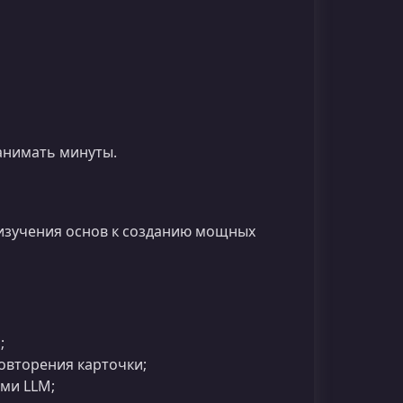
занимать минуты.
 изучения основ к созданию мощных
;
овторения карточки;
ми LLM;