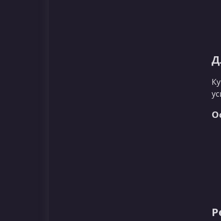
Д
Ку
ус
О
Р