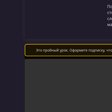
По
ст
сл
ма
Это пробный урок. Оформите подписку, что