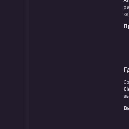
An
ра
ка
П
Г
Со
Cl
вы
В