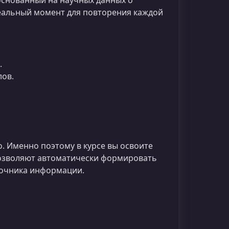
снованный на научных данных о
еальный момент для повторения каждой
.
лов.
. Именно поэтому в курсе вы освоите
позволяют автоматически формировать
точника информации.