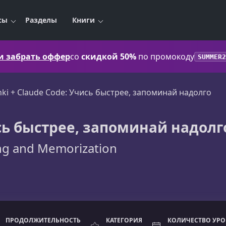
сы
Разделы
Книги
 и забрать оффер
со
скидкой 50%
по промокоду
SUMMER2
nki + Claude Code: Учись быстрее, запоминай надолго
ись быстрее, запоминай надолг
ing and Memorization
ПРОДОЛЖИТЕЛЬНОСТЬ
КАТЕГОРИЯ
КОЛИЧЕСТВО УР