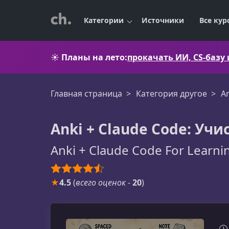
Категории
Источники
Все кур
☀️
Планы на лето:
прокачать ИИ, CS-базу
Главная страница
Категория другое
A
Anki + Claude Code: Уч
Anki + Claude Code For Learn
★
4.5
(
всего оценок
-
20
)