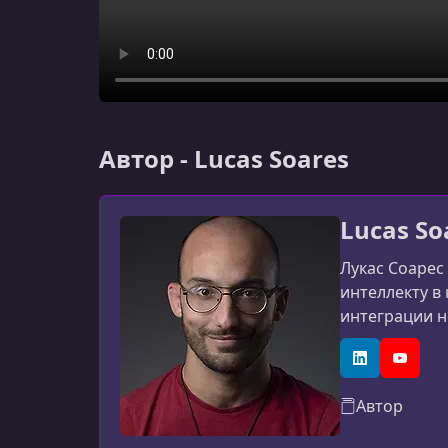
Автор - Lucas Soares
Lucas So
Лукас Соарес
интеллекту в
интеграции н
платформы пр
разработчико
LinkedIn
YouTub
Автор