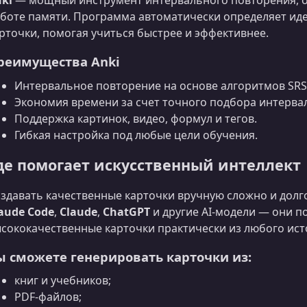
ki
— мощный инструмент интервального повторения, о
боте памяти. Программа автоматически определяет ид
рточки, помогая учиться быстрее и эффективнее.
реимущества Anki
Интервальное повторение на основе алгоритмов SRS
Экономия времени за счет точного подбора интерва
Поддержка картинок, видео, формул и тегов.
Гибкая настройка под любые цели обучения.
де помогает искусственный интеллект
здавать качественные карточки вручную сложно и долго
aude Code
,
Claude
,
ChatGPT
и другие AI‑модели — они 
сококачественные карточки практически из любого ис
ы сможете генерировать карточки из:
книг и учебников;
PDF-файлов;