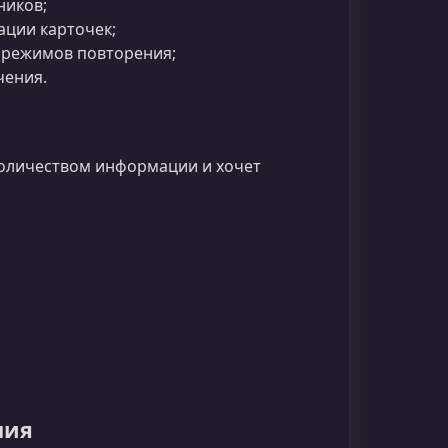
ников;
ации карточек;
и режимов повторения;
чения.
 количеством информации и хочет
ния