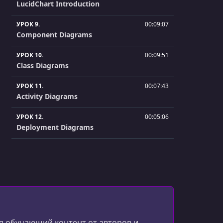
LucidChart Introduction
УРОК 9.
00:09:07
Component Diagrams
УРОК 10.
00:09:51
Class Diagrams
УРОК 11.
00:07:43
Activity Diagrams
УРОК 12.
00:05:06
Deployment Diagrams
УРОК 13.
00:05:44
Use Case Diagrams
УРОК 14.
00:02:21
Introduction to Software Architecture
Patterns
УРОК 15.
00:04:25
 обучающий контент от авторов и