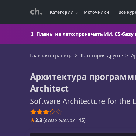
Категории
Источники
Все кур
☀️
Планы на лето:
прокачать ИИ, CS-базу
Главная страница
Категория другое
А
Архитектура программн
Architect
Software Architecture for the 
★
3.3
(
всего оценок
-
15
)