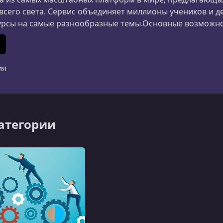
 всего света. Сервис объединяет миллионы учеников и д
урсы на самые разнообразные темы.Основные возможн
ания и дизайна до маркетинга, психологии и личной 
ериалы создаются специалистами из разных стран.Удоб
In
 (Twitter)
ия
категории