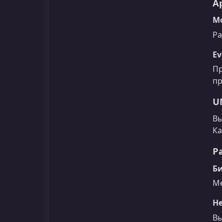
А
М
Ра
Ev
Пр
пр
U
Вы
Ка
Р
Б
Ме
Н
Вы