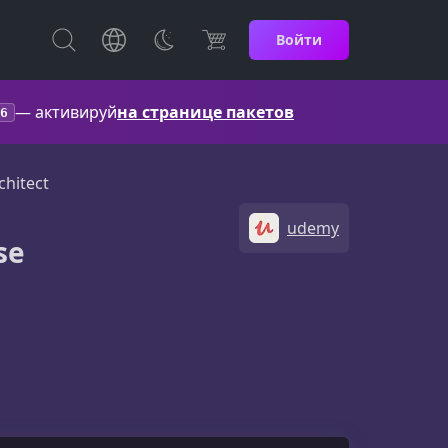
Войти
— активируй
на странице пакетов
6
hitect
udemy
se