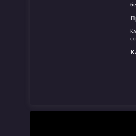
бе
П
Ка
со
К