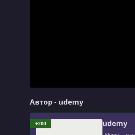
Автор - udemy
udemy
+200
Udemy — одна