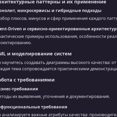
рхитектурные паттерны и их применение
онолит, микросервисы и гибридные подходы
збор плюсов, минусов и сфер применения каждого патт
ent‑Driven и сервисно‑ориентированные архитекту
актические примеры использования, особенности реал
оектированию.
ML и моделирование систем
 научитесь создавать диаграммы высокого качества: от 
ждая тема сопровождается практическими демонстрац
абота с требованиями
изнес‑требования
тоды их выявления, уточнения и документирования.
ефункциональные требования
 анализируете важные атрибуты качества: производите