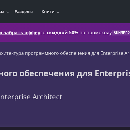
сы
Разделы
Книги
 и забрать оффер
со
скидкой 50%
по промокоду
SUMMER2
рхитектура программного обеспечения для Enterprise Arc
ого обеспечения для Enterpri
Enterprise Architect