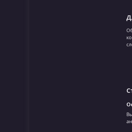
Д
Об
ко
сл
С
О
Вы
ан