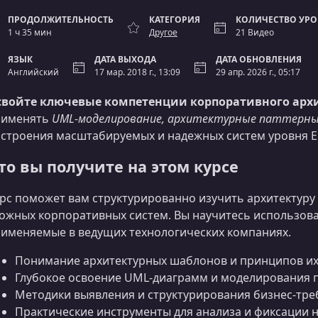
ПРОДОЛЖИТЕЛЬНОСТЬ
КАТЕГОРИЯ
КОЛИЧЕСТВО УР
1 ч 35 мин
Другое
21 Видео
ЯЗЫК
ДАТА ВЫХОДА
ДАТА ОБНОВЛЕНИЯ
Английский
17 мар. 2018 г., 13:09
29 апр. 2026 г., 05:17
свойте ключевые компетенции корпоративного арх
рименять
UML‑моделирование, архитектурные паттерны
строения масштабируемых и надежных систем уровня En
то вы получите на этом курсе
рс поможет вам структурированно изучить архитектур
ожных корпоративных систем. Вы научитесь использов
именяемые в ведущих технологических компаниях.
Понимание архитектурных шаблонов и принципов и
Глубокое освоение UML‑диаграмм и моделирования 
Методики выявления и структурирования бизнес‑тр
Практические инструменты для анализа и фиксации