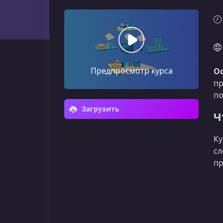
Предпросмотр курса
О
п
по
Загрузить
Ч
Ку
сл
пр