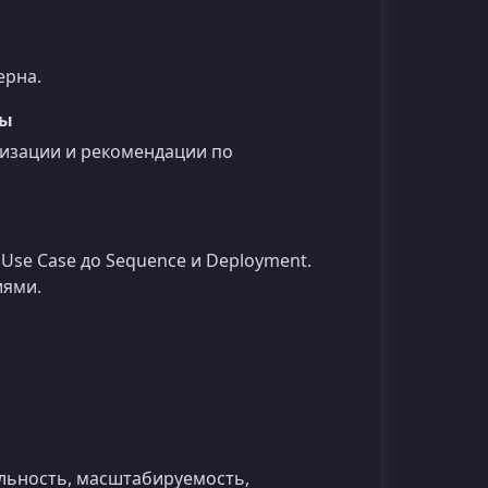
ерна.
ры
изации и рекомендации по
Use Case до Sequence и Deployment.
иями.
льность, масштабируемость,