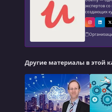
экспертов со
создающих к
программиров
авторов: мат
Instagram
Linked
X
Организац
Другие материалы в этой 