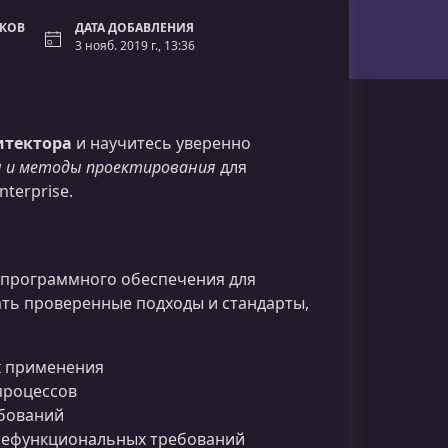
ОКОВ
ДАТА ДОБАВЛЕНИЯ
3 нояб. 2019 г., 13:36
итектора
и научитесь уверенно
 и методы проектирования
для
terprise.
у программного обеспечения для
ать проверенные подходы и стандарты,
х применения
процессов
ебований
 нефункциональных требований