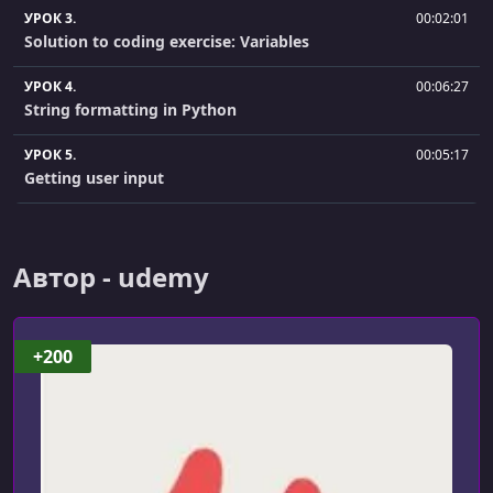
УРОК 3.
00:02:01
Solution to coding exercise: Variables
УРОК 4.
00:06:27
String formatting in Python
УРОК 5.
00:05:17
Getting user input
УРОК 6.
00:03:20
Writing our first Python app
Автор - udemy
УРОК 7.
00:06:32
Lists, tuples, and sets
+200
УРОК 8.
00:04:40
Advanced set operations
УРОК 9.
00:04:41
Solution to coding exercise: lists, tuples, sets