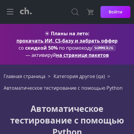
Войти
☀️
Планы на лето:
прокачать ИИ, CS-базу и забрать оффер
со
скидкой 50%
по промокоду
SUMMER26
— активируй
на странице пакетов
Главная страница
Категория другое (qa)
Автоматическое тестирование с помощью Python
Автоматическое
тестирование с помощью
Python