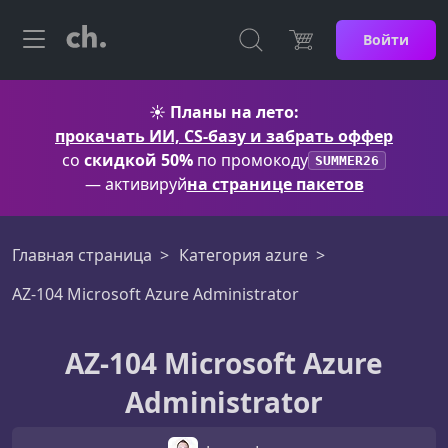
Войти
☀️
Планы на лето:
прокачать ИИ, CS-базу и забрать оффер
со
скидкой 50%
по промокоду
SUMMER26
— активируй
на странице пакетов
Главная страница
Категория azure
AZ-104 Microsoft Azure Administrator
AZ-104 Microsoft Azure
Administrator