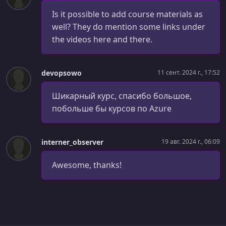
УРОК 29.
00:09:24
Is it possible to add course materials as
[SHARED] Azure RBAC Custom Roles
well? They do mention some links under
the videos here and there.
УРОК 30.
00:07:48
[SHARED] Demo - Configure a Custom RBAC Role
devopsowo
11 сент. 2024 г., 17:52
УРОК 31.
00:03:39
[SHARED] Entra ID Custom Roles
Шикарный курс, спасибо большое,
УРОК 32.
00:03:49
побольше бы курсов по Azure
[SHARED] Demo - Configure a Custom Entra ID Role
УРОК 33.
00:11:15
interner_observer
19 авг. 2024 г., 06:09
Case Study - Administer IAM
Awesome, thanks!
УРОК 34.
00:08:19
[SHARED] Entra Connect
УРОК 35.
00:04:22
[SHARED] Entra Domain Services