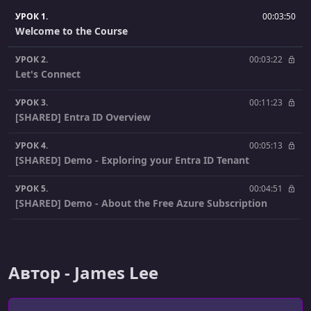
УРОК 1.
00:03:50
Welcome to the Course
УРОК 2.
00:03:22
Let's Connect
УРОК 3.
00:11:23
[SHARED] Entra ID Overview
УРОК 4.
00:05:13
[SHARED] Demo - Exploring your Entra ID Tenant
УРОК 5.
00:04:51
[SHARED] Demo - About the Free Azure Subscription
УРОК 6.
00:07:45
[SHARED] Demo - Create and Manage Entra ID Tenants
Автор - James Lee
УРОК 7.
00:10:03
[SHARED] Demo - Create and Manage Azure Subscriptions