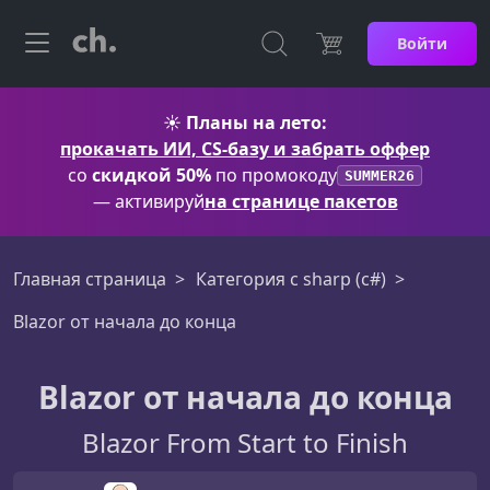
Войти
☀️
Планы на лето:
прокачать ИИ, CS-базу и забрать оффер
со
скидкой 50%
по промокоду
SUMMER26
— активируй
на странице пакетов
Главная страница
Категория c sharp (c#)
Blazor от начала до конца
Blazor от начала до конца
Blazor From Start to Finish