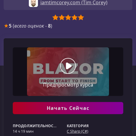
iamtimcorey.com (Tim Corey)
★
5
(
всего оценок
-
8
)
Предпросмотр курса
Начать Сейчас
ПРОДОЛЖИТЕЛЬНОСТЬ
КАТЕГОРИЯ
14 ч 19 мин
C Sharp (C#)