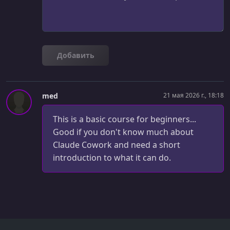
Using Claude Chrome Directly In The Browser
УРОК 27.
00:05:33
Controlling Claude Chrome From Claude Cowork
Добавить
УРОК 28.
00:03:45
Using Claude Chrome Safely - A Word On Prompt
Injections
med
21 мая 2026 г., 18:18
УРОК 29.
00:01:30
Introducing Dispatch
This is a basic course for beginners...
УРОК 30.
00:05:49
Good if you don't know much about
Controlling Claude Cowork From Your Mobile Phone
Claude Cowork and need a short
introduction to what it can do.
УРОК 31.
00:03:48
Letting Cowork Control Your Desktop With "Computer
Use"
УРОК 32.
00:07:08
Creating Slides With Computer Use