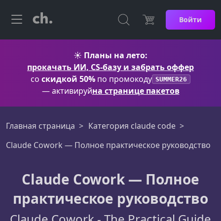
Войти
☀️
Планы на лето:
прокачать ИИ, CS-базу и забрать оффер
со
скидкой 50%
по промокоду
SUMMER26
— активируй
на странице пакетов
Главная страница
Категория claude code
Claude Cowork — Полное практическое руководство
Claude Cowork — Полное
практическое руководство
Claude Cowork - The Practical Guide