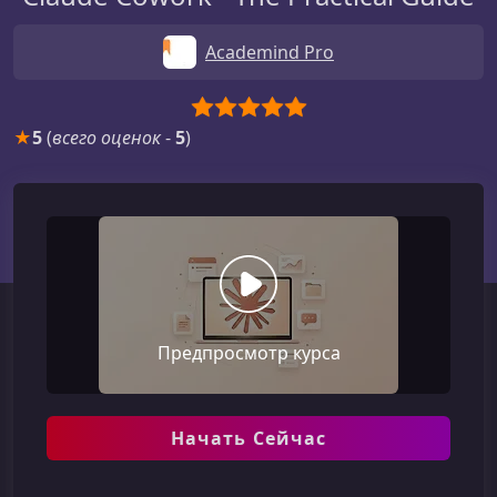
Academind Pro
★
5
(
всего оценок
-
5
)
Предпросмотр курса
Начать Сейчас