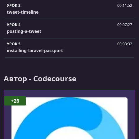
УРОК 3.
00:11:52
tweet-timeline
УРОК 4.
00:07:27
posting-a-tweet
УРОК 5.
00:03:32
installing-laravel-passport
УРОК 6.
00:06:47
vue-components
Автор - Codecourse
УРОК 7.
00:07:56
using-personal-access-tokens
+26
УРОК 8.
00:06:05
example-app-setup
УРОК 9.
00:15:26
the-oauth-flow