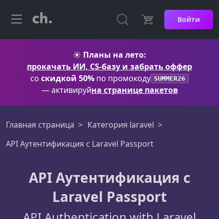
Войти
☀️
Планы на лето:
прокачать ИИ, CS-базу и забрать оффер
со
скидкой 50%
по промокоду
SUMMER26
— активируй
на странице пакетов
Главная страница
Категория laravel
API Аутентификация c Laravel Passport
API Аутентификация c
Laravel Passport
API Authentication with Laravel