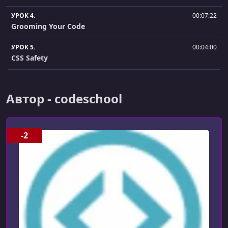
УРОК 4.
00:07:22
Grooming Your Code
УРОК 5.
00:04:00
CSS Safety
УРОК 6.
00:03:55
Image Issues
Автор - codeschool
УРОК 7.
00:05:49
Sprightly Slaloms
-2
УРОК 8.
00:05:55
Pseudo Sitzmark