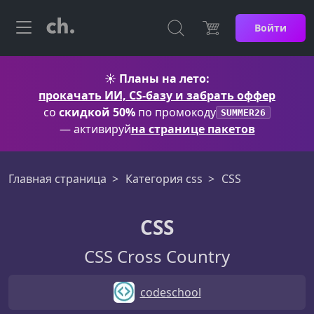
Войти
☀️
Планы на лето:
прокачать ИИ, CS-базу и забрать оффер
со
скидкой 50%
по промокоду
SUMMER26
— активируй
на странице пакетов
Главная страница
Категория css
CSS
CSS
CSS Cross Country
codeschool