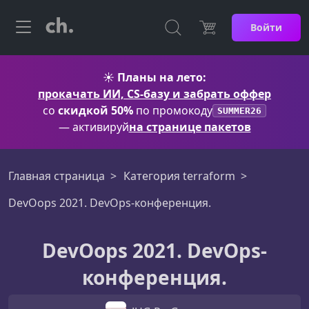
Войти
☀️
Планы на лето:
прокачать ИИ, CS-базу и забрать оффер
со
скидкой 50%
по промокоду
SUMMER26
— активируй
на странице пакетов
Главная страница
Категория terraform
DevOops 2021. DevOps-конференция.
DevOops 2021. DevOps-
конференция.