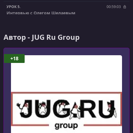
УРОК 5.
00:59:03
Интервью с Олегом Шелаевым
УРОК 6.
00:16:21
Как хранить артефакты
Автор - JUG Ru Group
УРОК 7.
00:58:48
Повышаем отказоустойчивость и снижаем расходы в
Kubernetes
+18
УРОК 8.
01:03:31
Воркшоп. Топологии платформенных команд (часть
2)
УРОК 9.
01:04:22
Choreography vs Orchestration in serverless
microservices
УРОК 10.
00:11:18
Открытие