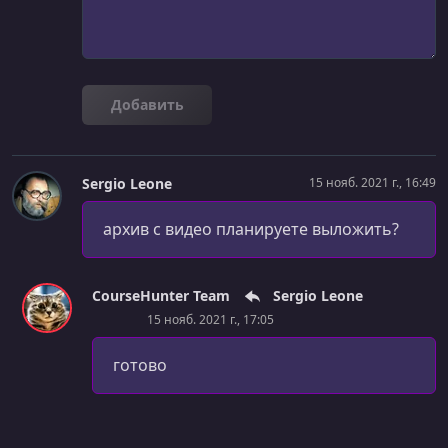
Database-as-a-Service в Kubernetes с GitOps
УРОК 25.
00:59:27
Securing Kubernetes Container Platforms in 2021
Добавить
УРОК 26.
01:05:24
Интервью с Сашей Розенбаум
УРОК 27.
00:14:07
Sergio Leone
15 нояб. 2021 г., 16:49
5 примеров, когда YAML стреляет в ногу
архив с видео планируете выложить?
УРОК 28.
00:09:15
DevOps — каков он есть
CourseHunter Team
Sergio Leone
УРОК 29.
01:01:00
Cloud Native Culture
15 нояб. 2021 г., 17:05
УРОК 30.
01:02:27
готово
OpenTelemetry Collector deep dive
УРОК 31.
00:58:51
Безопасность в контейнерах