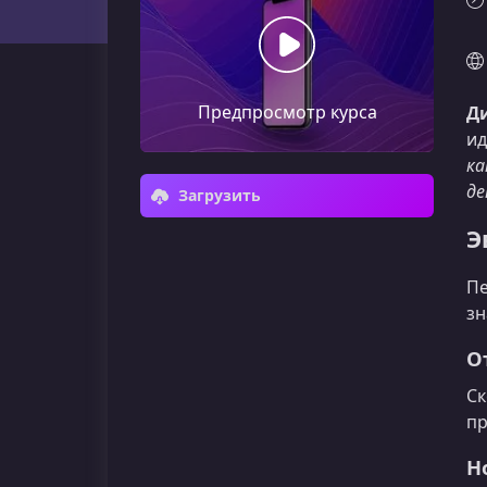
Предпросмотр курса
Ди
ид
ка
де
Загрузить
Э
Пе
зн
О
Ск
пр
Н