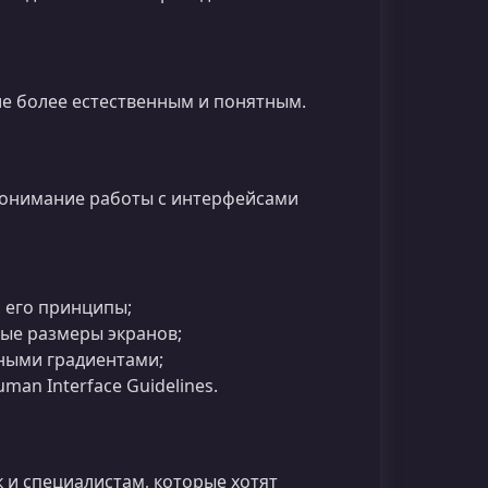
ие более естественным и понятным.
 понимание работы с интерфейсами
 его принципы;
ые размеры экранов;
ными градиентами;
an Interface Guidelines.
 и специалистам, которые хотят