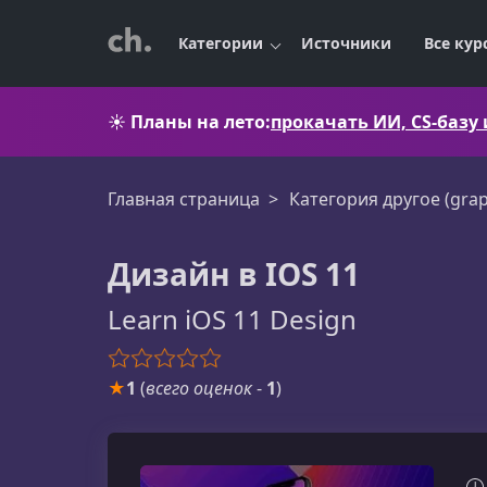
Категории
Источники
Все кур
☀️
Планы на лето:
прокачать ИИ, CS-базу
Главная страница
Категория другое (grap
Дизайн в IOS 11
Learn iOS 11 Design
★
1
(
всего оценок
-
1
)