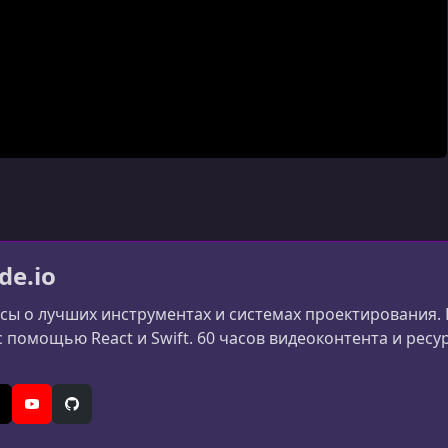
de.io
сы о лучших инструментах и системах проектирования.
 помощью React и Swift. 60 часов видеоконтента и ресу
In
 (Twitter)
YouTube
GitHub