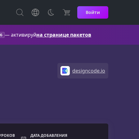
Войти
— активируй
на странице пакетов
6
designcode.io
УРОКОВ
ДАТА ДОБАВЛЕНИЯ