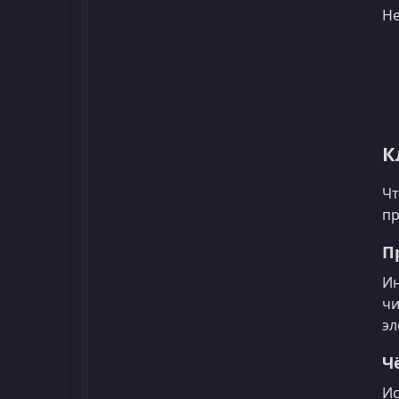
Не
К
Чт
пр
П
Ин
чи
эл
Ч
Ис