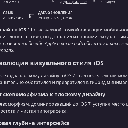
2 ч 2 мин
Другое (Graphic)
9 Видео
ЯЗЫК
ДАТА ОБНОВЛЕНИЯ
Английский
29 апр. 2026 г., 02:36
зайн в iOS 11
стал важной точкой эволюции мобильног
еи плоского стиля, но дополнил их новыми визуальным
к развивался дизайн Apple и какие подходы актуальны се
талях.
волюция визуального стиля iOS
реход к плоскому дизайну в iOS 7 стал переломным мом
ачительно обогатился и превратился в гибрид минимал
т скевоморфизма к плоскому дизайну
евоморфизм, доминировавший до iOS 7, уступил место 
остота и чистая типографика.
овая глубина интерфейса