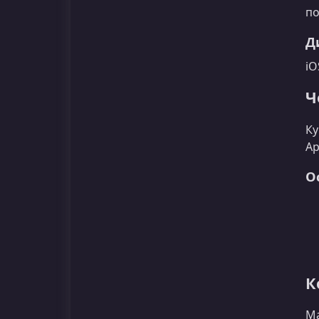
по
Д
iO
Ч
Ку
Ap
О
К
Ма