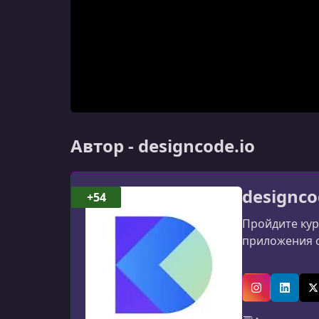
Автор - designcode.io
designco
+54
Пройдите кур
приложения с
Instagram
Linked
X