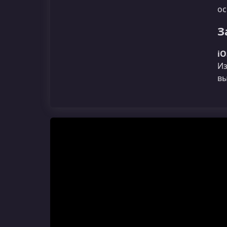
ос
З
iO
Из
вы