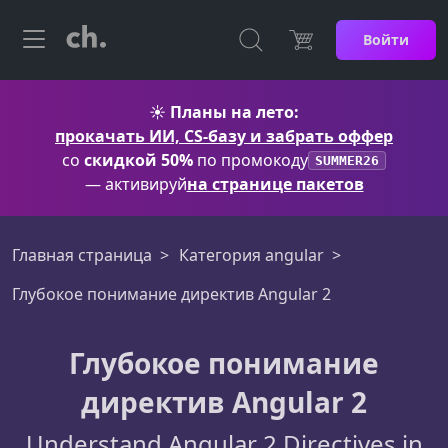
Войти
☀️
Планы на лето:
прокачать ИИ, CS-базу и забрать оффер
со
скидкой 50%
по промокоду
SUMMER26
— активируй
на странице пакетов
Главная страница
Категория angular
Глубокое понимание директив Angular 2
Глубокое понимание
директив Angular 2
Understand Angular 2 Directives in