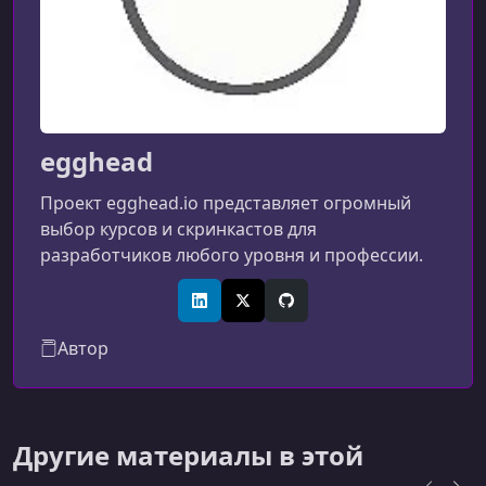
2
УРОК 11.
00:04:00
Create a Template Storage Service in Angular 2
egghead
Проект egghead.io представляет огромный
выбор курсов и скринкастов для
разработчиков любого уровня и профессии.
LinkedIn
X (Twitter)
GitHub
Автор
Другие материалы в этой