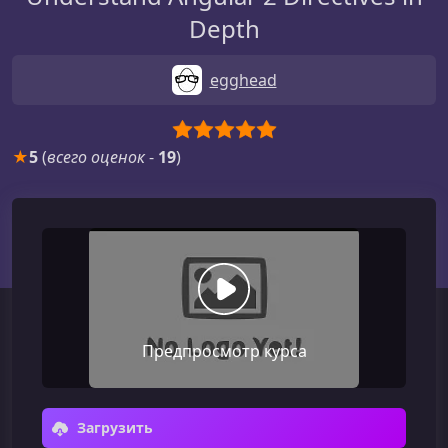
Depth
egghead
★
5
(
всего оценок
-
19
)
Предпросмотр курса
Загрузить