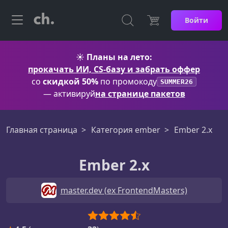
Войти
☀️
Планы на лето:
прокачать ИИ, CS-базу и забрать оффер
со
скидкой 50%
по промокоду
SUMMER26
— активируй
на странице пакетов
Главная страница
Категория ember
Ember 2.x
Ember 2.x
master.dev (ex FrontendMasters)