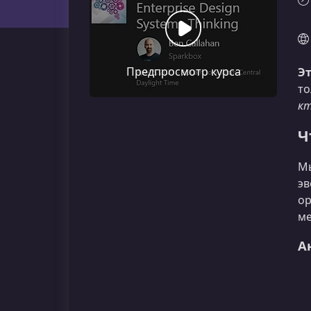
Предпросмотр курса
Эт
то
кт
Ч
Мы
эв
ор
ме
А