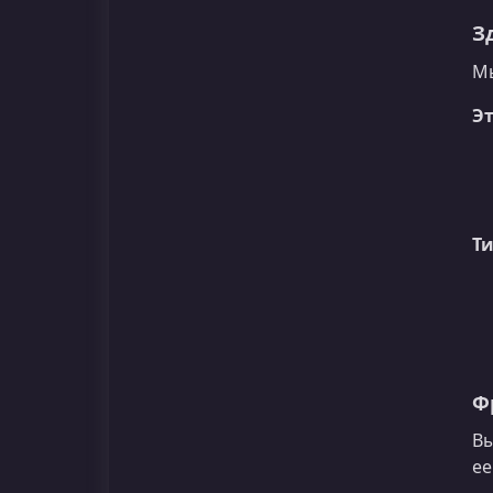
З
Мы
Э
Т
Ф
Вы
ее