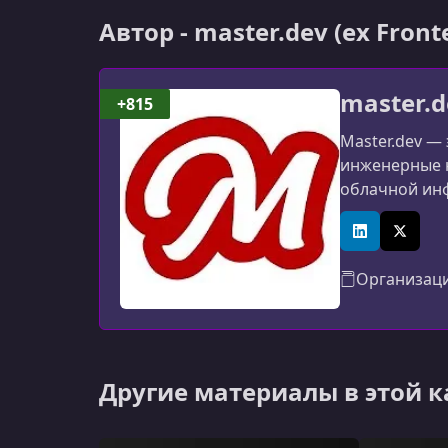
Автор - master.dev (ex Fron
master.d
+815
Master.dev —
инженерные н
облачной инф
платформа ра
LinkedIn
X (Twitt
Организац
Другие материалы в этой 