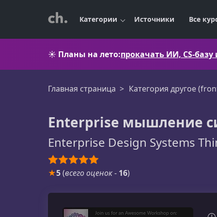
Категории
Источники
Все кур
☀️
Планы на лето:
прокачать ИИ, CS-базу
Главная страница
Категория другое (fron
Enterprise мышление 
Enterprise Design Systems Thi
★
5
(
всего оценок
-
16
)