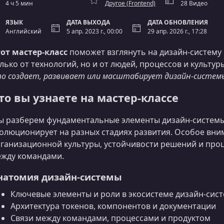
4 ч 5 мин
Другое (Frontend)
28 Видео
ЯЗЫК
ДАТА ВЫХОДА
ДАТА ОБНОВЛЕНИЯ
Английский
5 апр. 2023 г., 00:00
29 апр. 2026 г., 17:28
от мастер-класс
поможет взглянуть на дизайн‑систему 
лько от технологий, но и от людей, процессов и культу
о создает, развивает или масштабирует дизайн‑систем
то вы узнаете на мастер-классе
 разберем фундаментальные элементы дизайн-системы 
олюционирует на разных стадиях развития. Особое вн
ганизационной культуры, устойчивости решений и про
жду командами.
натомия дизайн‑системы
Ключевые элементы и роли в экосистеме дизайн-сис
Архитектура токенов, компонентов и документации
Связи между командами, процессами и продуктом