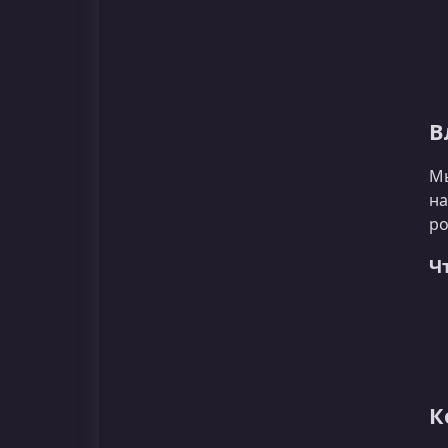
В
Мы
на
ро
Ч
К