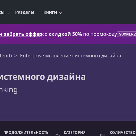
сы
Разделы
Книги
 и забрать оффер
со
скидкой 50%
по промокоду
SUMMER2
tend)
Enterprise мышление системного дизайна
системного дизайна
nking
ПРОДОЛЖИТЕЛЬНОСТЬ
КАТЕГОРИЯ
КОЛИЧЕСТВО