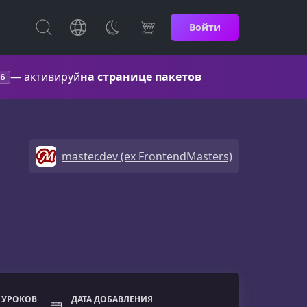
Войти
— активируй
на странице пакетов
6
master.dev (ex FrontendMasters)
 УРОКОВ
ДАТА ДОБАВЛЕНИЯ