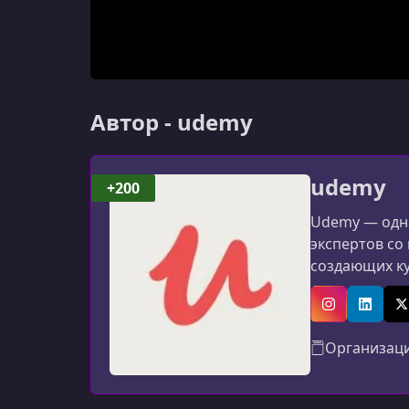
Автор - udemy
udemy
+200
Udemy — одна
экспертов со
создающих к
программиров
авторов: мат
Instagram
Linked
X
Организац