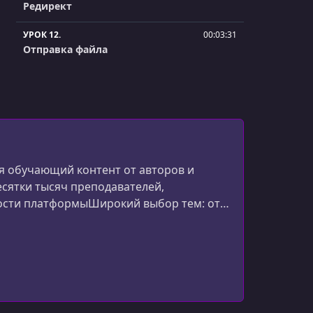
Редирект
УРОК 12.
00:03:31
Отправка файла
УРОК 13.
00:05:19
Обработка статических файлов
УРОК 14.
00:03:04
Что такое методы промежуточной
обработки или middleware?
 обучающий контент от авторов и
УРОК 15.
00:03:18
есятки тысяч преподавателей,
Промежуточная обработка на уровне
ости платформыШирокий выбор тем: от
приложения
эффективности.Глобальное сообщество
УРОК 16.
00:01:38
ный ф
Промежуточная обработка для
обработки ошибок
УРОК 17.
00:02:36
Что такое шаблонизаторы?