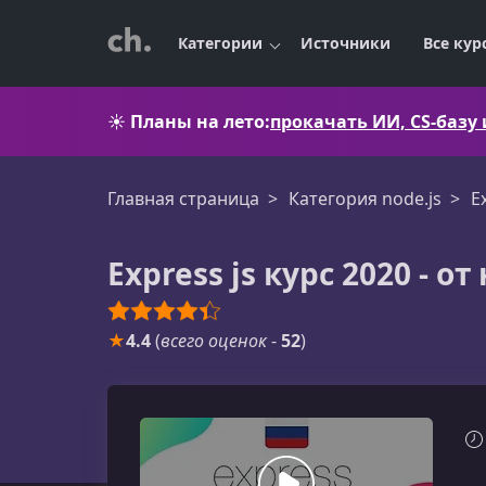
Категории
Источники
Все кур
☀️
Планы на лето:
прокачать ИИ, CS-базу
Главная страница
Категория node.js
E
Express js курс 2020 - о
★
4.4
(
всего оценок
-
52
)