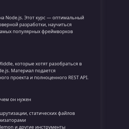
на Node.js. Этот курс — оптимальный
ерверной разработки, научиться
з самых популярных фреймворков
Middle, которые хотят разобраться в
e.js. Материал подается
ного проекта и полноценного REST API.
зачем он нужен
шрутизации, статических файлов
онизаторами
odemon и другие инструменты