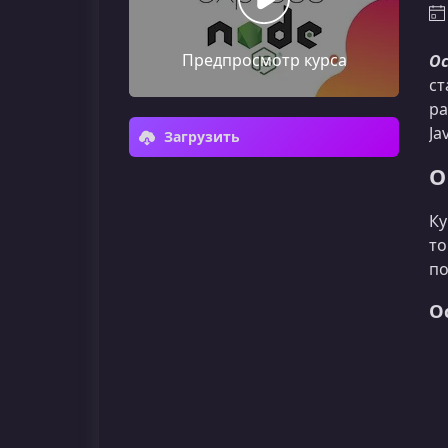
Предпросмотр курса
Ос
ст
ра
Ja
Загрузить
О
Ку
то
по
О