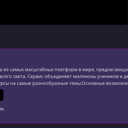
 из самых масштабных платформ в мире, предлагающая
 всего света. Сервис объединяет миллионы учеников и д
урсы на самые разнообразные темы.Основные возможн
ания и дизайна до маркетинга, психологии и личной 
ериалы создаются специалистами из разных стран.Удоб
In
 (Twitter)
ия