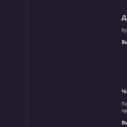
Д
Ку
В
Ч
По
пр
В