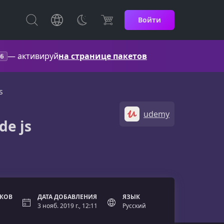
Войти
— активируй
на странице пакетов
6
s
udemy
de js
ОКОВ
ДАТА ДОБАВЛЕНИЯ
ЯЗЫК
3 нояб. 2019 г., 12:11
Русский