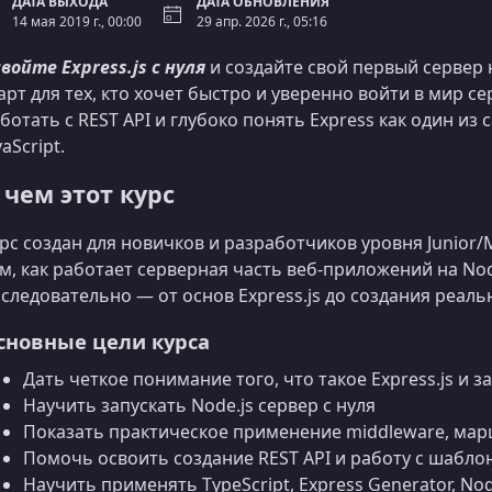
ДАТА ВЫХОДА
ДАТА ОБНОВЛЕНИЯ
14 мая 2019 г., 00:00
29 апр. 2026 г., 05:16
войте Express.js с нуля
и создайте свой первый сервер 
арт для тех, кто хочет быстро и уверенно войти в мир с
ботать с REST API и глубоко понять Express как один и
vaScript.
 чем этот курс
рс создан для новичков и разработчиков уровня Junior/
м, как работает серверная часть веб-приложений на Nod
следовательно — от основ Express.js до создания реаль
сновные цели курса
Дать четкое понимание того, что такое Express.js и 
Научить запускать Node.js сервер с нуля
Показать практическое применение middleware, мар
Помочь освоить создание REST API и работу с шабл
Научить применять TypeScript, Express Generator, N