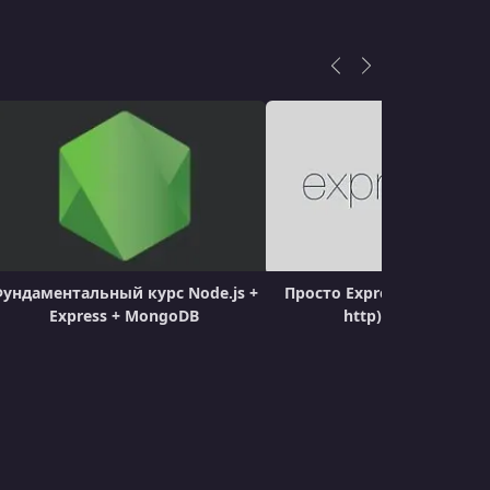
УРОК 18.
00:07:07
Начало работы с шаблонизатором PUG
УРОК 19.
00:05:01
Начало работы с шаблонизатором EJS
УРОК 20.
00:05:03
Начало работы с шаблонизатором
Handlebars
УРОК 21.
00:03:38
Express Generator и инициализация
ундаментальный курс Node.js +
Просто Express (с кучей 
проекта
Express + MongoDB
http). В деталях.
УРОК 22.
00:04:42
Пакет Nodemon
УРОК 23.
00:05:04
Получение книг - GET
УРОК 24.
00:05:56