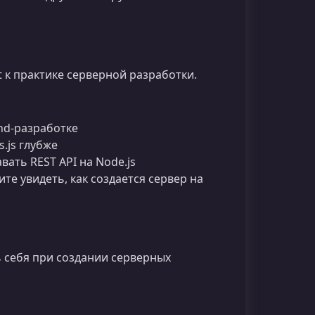
pt к практике серверной разработки.
end-разработке
s.js глубже
вать REST API на Node.js
е увидеть, как создается сервер на
ь себя при создании серверных