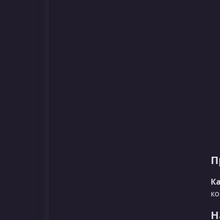
П
Ка
ко
Н