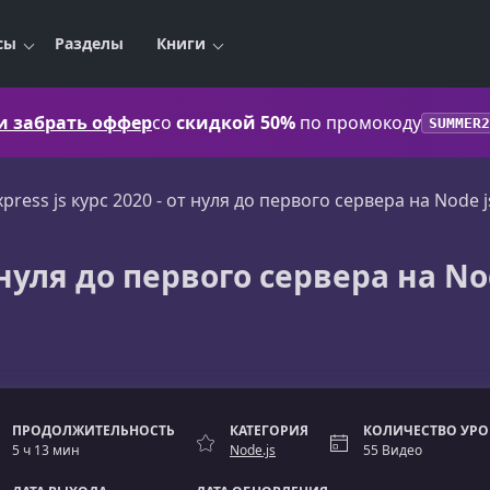
сы
Разделы
Книги
 и забрать оффер
со
скидкой 50%
по промокоду
SUMMER2
xpress js курс 2020 - от нуля до первого сервера на Node j
т нуля до первого сервера на No
ПРОДОЛЖИТЕЛЬНОСТЬ
КАТЕГОРИЯ
КОЛИЧЕСТВО УР
5 ч 13 мин
Node.js
55 Видео