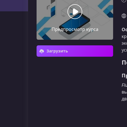
Предпросмотр курса
Ос
кр
эк
ус
Загрузить
П
П
Fl
вы
дв