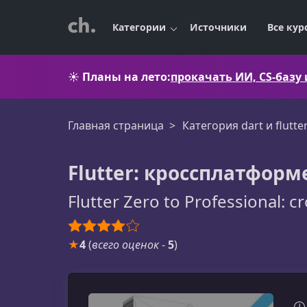
Категории
Источники
Все кур
☀️
Планы на лето:
прокачать ИИ, CS-базу
Главная страница
Категория dart и flutte
Flutter: кроссплатформ
Flutter Zero to Professional: 
★
4
(
всего оценок
-
5
)