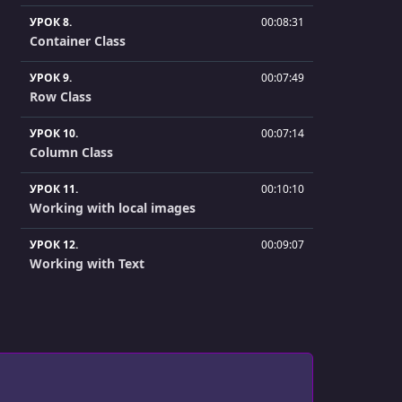
УРОК 8.
00:08:31
Container Class
УРОК 9.
00:07:49
Row Class
УРОК 10.
00:07:14
Column Class
УРОК 11.
00:10:10
Working with local images
УРОК 12.
00:09:07
Working with Text
УРОК 13.
00:02:52
FlatButton Class
УРОК 14.
00:02:09
Raised Button Class