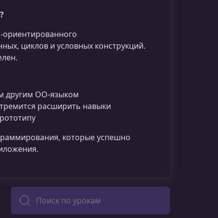
?
но-ориентированного
ных, циклов и условных конструкций.
елен.
юбым другим OO-языком
 стремится расширить навыки
прототипу
граммирования, которые успешно
иложения.
Поиск