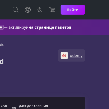
Войти
— активируй
на странице пакетов
6
oid
udemy
id
ОКОВ
ДАТА ДОБАВЛЕНИЯ