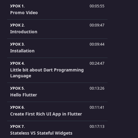
УРОК 1.
00:05:55
Promo Video
УРОК 2.
00:09:47
Introduction
УРОК 3.
00:09:44
Installation
УРОК 4.
00:24:47
Little bit about Dart Programming
Language
УРОК 5.
00:13:26
Hello Flutter
УРОК 6.
00:11:41
Create First Rich UI App in Flutter
УРОК 7.
00:17:13
Stateless VS Stateful Widgets