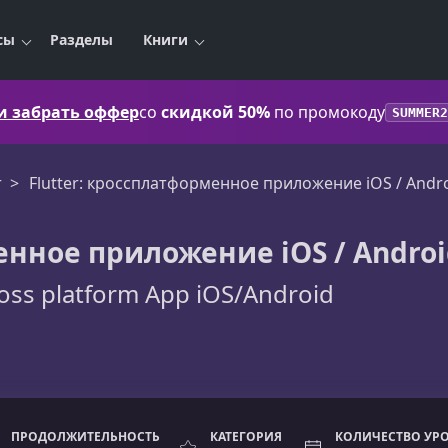
сы
Разделы
Книги
 и забрать оффер
со
скидкой 50%
по промокоду
SUMMER2
r
Flutter: кроссплатформенное приложение iOS / Andr
енное приложение iOS / Andro
cross platform App iOS/Android
ПРОДОЛЖИТЕЛЬНОСТЬ
КАТЕГОРИЯ
КОЛИЧЕСТВО УР