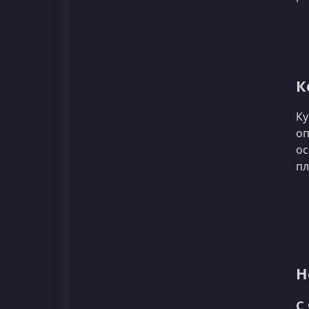
К
Ку
оп
ос
пл
Н
С