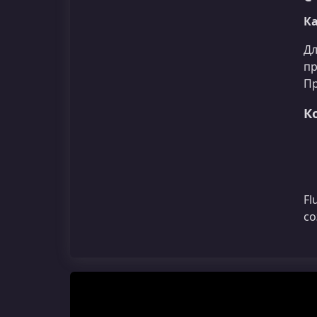
Ка
Дл
пр
Пр
К
Fl
со