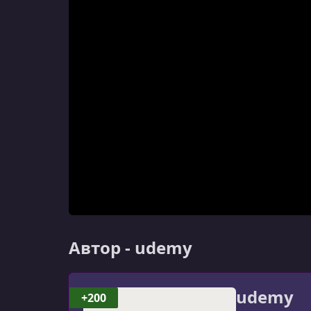
Автор - udemy
udemy
+200