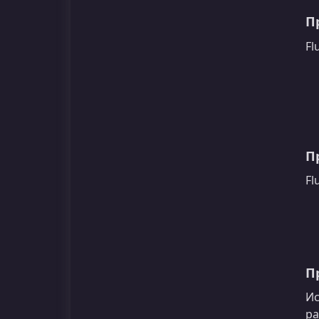
П
Fl
П
Fl
П
Ис
ра