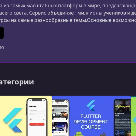
 из самых масштабных платформ в мире, предлагающая
 всего света. Сервис объединяет миллионы учеников и д
урсы на самые разнообразные темы.Основные возможн
ания и дизайна до маркетинга, психологии и личной 
ериалы создаются специалистами из разных стран.Удоб
In
 (Twitter)
ия
категории