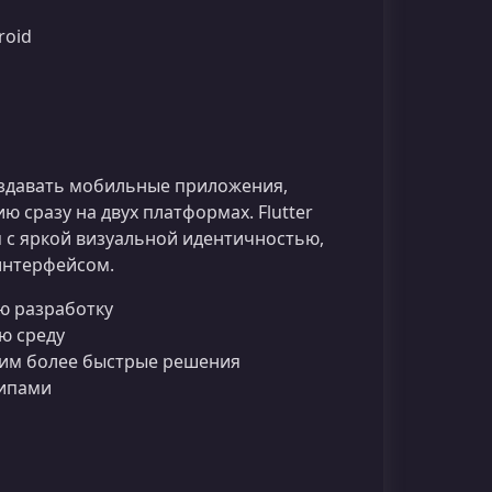
roid
создавать мобильные приложения,
сразу на двух платформах. Flutter
я с яркой визуальной идентичностью,
интерфейсом.
 разработку
ю среду
щим более быстрые решения
типами