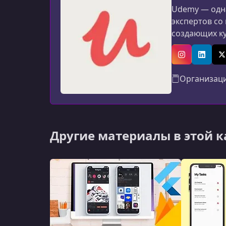
Udemy — одна
экспертов со
создающих к
программиров
авторов: мат
Instagram
Linked
X
Организац
Другие материалы в этой 