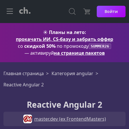
Войти
☀️
Планы на лето:
прокачать ИИ, CS-базу и забрать оффер
со
скидкой 50%
по промокоду
SUMMER26
— активируй
на странице пакетов
Главная страница
Категория angular
Reactive Angular 2
Reactive Angular 2
master.dev (ex FrontendMasters)