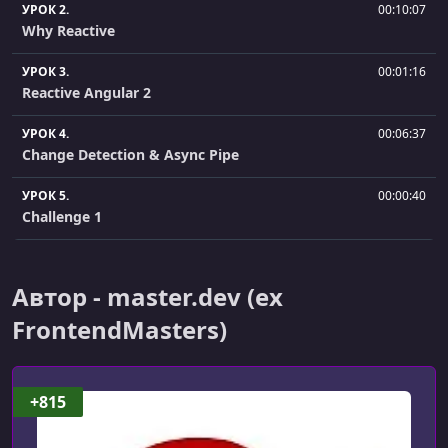
УРОК 2.
00:10:07
Why Reactive
УРОК 3.
00:01:16
Reactive Angular 2
УРОК 4.
00:06:37
Change Detection & Async Pipe
УРОК 5.
00:00:40
Challenge 1
УРОК 6.
00:03:58
Challenge 1: Solution, Part I
Автор - master.dev (ex
УРОК 7.
00:11:24
FrontendMasters)
Challenge 1: Solution, Part II
УРОК 8.
00:06:35
+815
Redux Primer
УРОК 9.
00:29:22