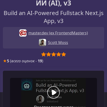
ИИ (AI), v3
Build an AI-Powered Fullstack Next.js
App, v3
master.dev (ex FrontendMasters)
Scott Moss
★
5
(
всего оценок
-
19
)