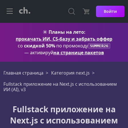
Войти
☀️
Планы на лето:
прокачать ИИ, CS-базу и забрать оффер
со
скидкой 50%
по промокоду
SUMMER26
— активируй
на странице пакетов
Главная страница
Категория next.js
Fullstack приложение на Next.js с использованием
ИИ (AI), v3
Fullstack приложение на
Next.js с использованием