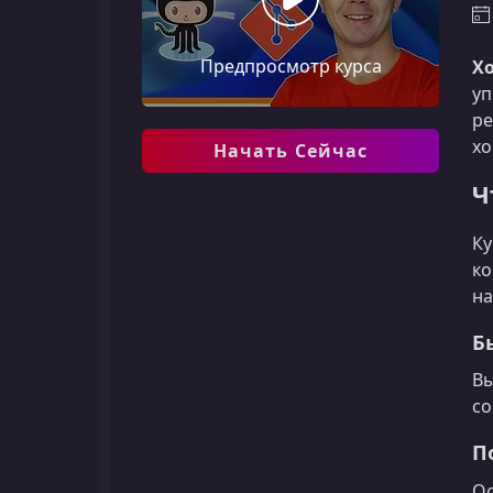
Предпросмотр курса
Хо
уп
ре
хо
Начать Сейчас
Ч
Ку
ко
на
Б
Вы
со
П
Ос