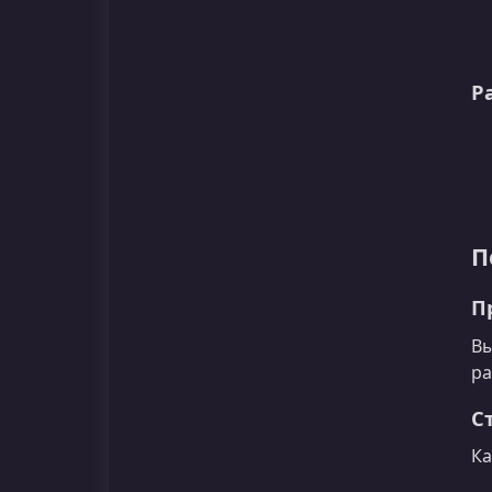
Р
П
П
Вы
ра
С
Ка