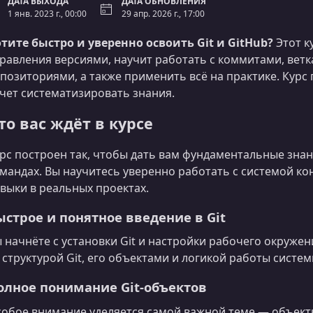
ДАТА ВЫХОДА
ДАТА ОБНОВЛЕНИЯ
1 янв. 2023 г., 00:00
29 апр. 2026 г., 17:00
тите быстро и уверенно освоить Git и GitHub?
Этот к
равления версиями, научит работать с коммитами, вет
позиториями, а также применить всё на практике. Курс п
чет систематизировать знания.
то вас ждёт в курсе
рс построен так, чтобы дать вам фундаментальные знани
мандах. Вы научитесь уверенно работать с системой к
выки в реальных проектах.
ыстрое и понятное введение в Git
 начнёте с установки Git и настройки рабочего окруже
 структурой Git, его объектами и логикой работы систем
олное понимание Git-объектов
обое внимание уделяется самой важной теме — объектно