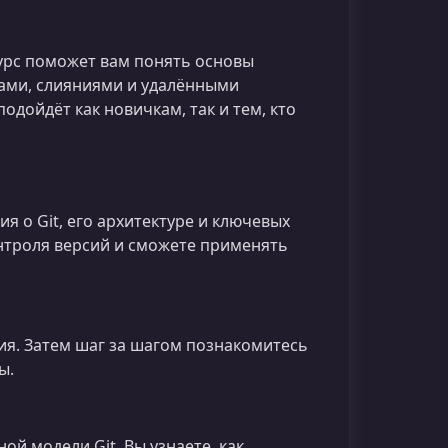
урс поможет вам понять основы
ками, слияниями и удалёнными
одойдёт как новичкам, так и тем, кто
я о Git, его архитектуре и ключевых
онтроля версий и сможете применять
ния. Затем шаг за шагом познакомитесь
ы.
й модели Git. Вы узнаете, как