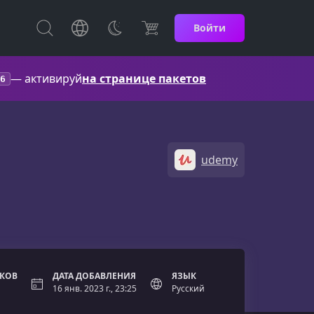
Войти
— активируй
на странице пакетов
6
udemy
ОКОВ
ДАТА ДОБАВЛЕНИЯ
ЯЗЫК
16 янв. 2023 г., 23:25
Русский