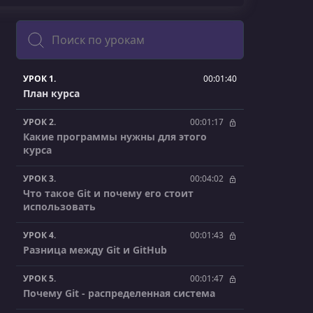
Поиск
УРОК 1.
00:01:40
План курса
УРОК 2.
00:01:17
Какие программы нужны для этого
курса
УРОК 3.
00:04:02
Что такое Git и почему его стоит
использовать
УРОК 4.
00:01:43
Разница между Git и GitHub
УРОК 5.
00:01:47
Почему Git - распределенная система