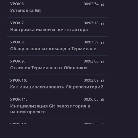
УРОК 6.
00:02:54
Установка Git
УРОК 7.
00:07:18
Настройка имени и почты автора
УРОК 8.
00:07:39
Обзор основных команд в Терминале
УРОК 9.
00:02:06
Отличия Терминала от Оболочки
УРОК 10.
00:02:09
Как инициализировать Git репозиторий
УРОК 11.
00:06:05
Инициализация Git репозитория в
нашем проекте
УРОК 12.
00:03:50
Области Git