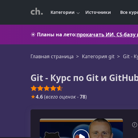
Категории
Источники
Все кур
☀️
Планы на лето:
прокачать ИИ, CS-базу
Главная страница
Категория git
Git - 
Git - Курс по Git и GitHu
★
4.6
(
всего оценок
-
78
)