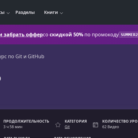
сы
Разделы
Книги
 и забрать оффер
со
скидкой 50%
по промокоду
SUMMER2
Курс по Git и GitHub
b
ПРОДОЛЖИТЕЛЬНОСТЬ
КАТЕГОРИЯ
КОЛИЧЕСТВО УР
3 ч 58 мин
Git
62 Видео