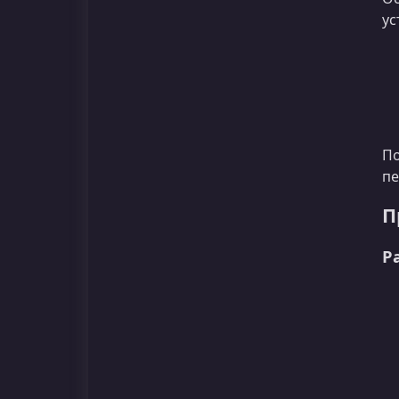
ус
По
пе
П
Р