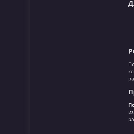
Д
Р
По
ко
ра
П
По
из
ра