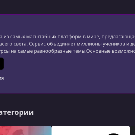
 из самых масштабных платформ в мире, предлагающая
 всего света. Сервис объединяет миллионы учеников и д
урсы на самые разнообразные темы.Основные возможн
ания и дизайна до маркетинга, психологии и личной 
ериалы создаются специалистами из разных стран.Удоб
In
 (Twitter)
ия
категории