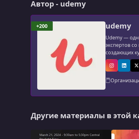
Автор - udemy
udemy
+200
Udemy — одна
экспертов со
создающих к
программиров
авторов: мат
Instagram
Linked
X
Организац
Другие материалы в этой 