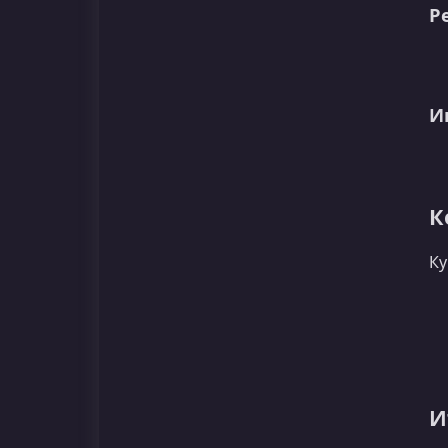
Р
И
К
Ку
И