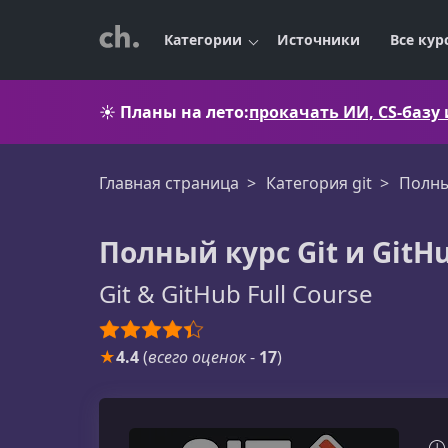
Категории
Источники
Все кур
☀️
Планы на лето:
прокачать ИИ, CS-базу
Главная страница
Категория git
Полны
Полный курс Git и GitH
Git & GitHub Full Course
★
4.4
(
всего оценок
-
17
)