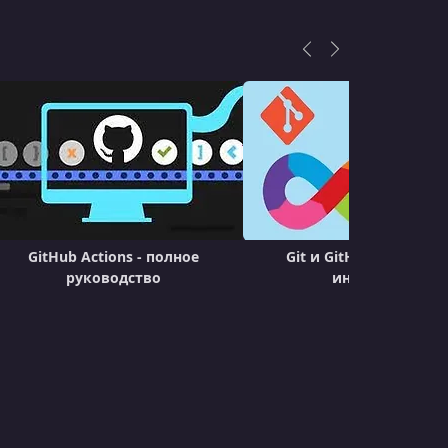
git reset
УРОК 20.
00:01:12
git revert
УРОК 21.
00:01:11
git commit --amend
УРОК 22.
00:01:44
git stash
УРОК 23.
00:02:17
GitHub Actions - полное
Git и GitHub для DevO
git rebase
руководство
инженеров
УРОК 24.
00:01:48
Squash
УРОК 25.
00:12:12
GitHub Actions
УРОК 26.
00:08:07