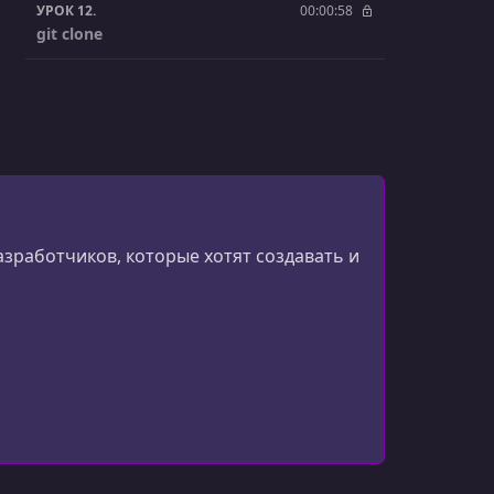
УРОК 12.
00:00:58
git clone
УРОК 13.
00:01:00
GitHub Codespaces
УРОК 14.
00:02:03
git branch
УРОК 15.
00:01:36
git checkout
разработчиков, которые хотят создавать и
УРОК 16.
00:02:32
Merge Conflicts
УРОК 17.
00:01:08
Fork
УРОК 18.
00:01:52
Pull Request
УРОК 19.
00:02:33