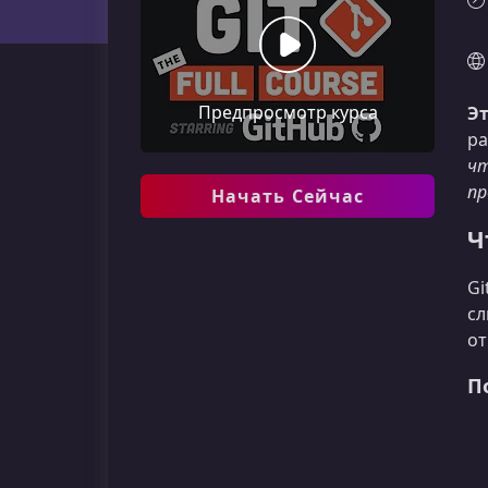
Предпросмотр курса
Эт
ра
чт
пр
Начать Сейчас
Ч
Gi
сл
от
П