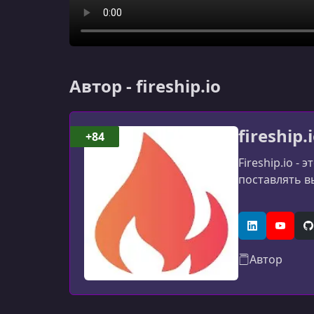
Автор - fireship.io
fireship.
+84
Fireship.io -
поставлять в
LinkedIn
YouTub
G
Автор