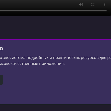
io
 это экосистема подробных и практических ресурсов для 
ысококачественные приложения.
e
itHub