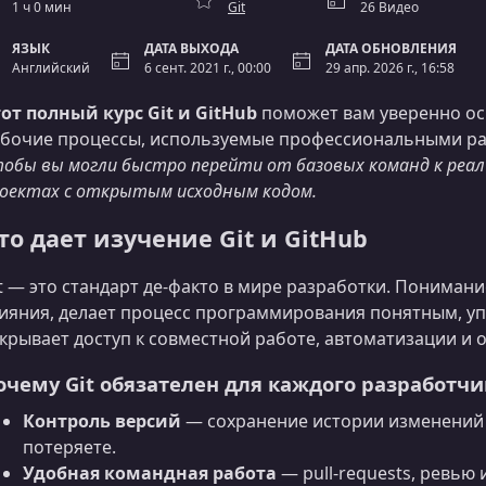
1 ч 0 мин
Git
26 Видео
ЯЗЫК
ДАТА ВЫХОДА
ДАТА ОБНОВЛЕНИЯ
Английский
6 сент. 2021 г., 00:00
29 апр. 2026 г., 16:58
от полный курс Git и GitHub
поможет вам уверенно ос
бочие процессы, используемые профессиональными р
обы вы могли быстро перейти от базовых команд к реаль
оектах с открытым исходным кодом.
то дает изучение Git и GitHub
t — это стандарт де-факто в мире разработки. Понимани
ияния, делает процесс программирования понятным, у
крывает доступ к совместной работе, автоматизации и
очему Git обязателен для каждого разработчи
Контроль версий
— сохранение истории изменений и
потеряете.
Удобная командная работа
— pull‑requests, ревью