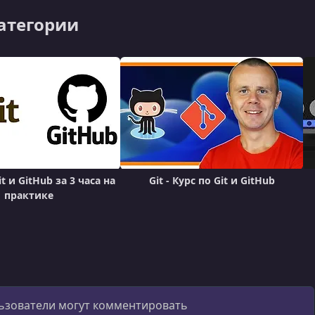
категории
t и GitHub за 3 часа на
Git - Курс по Git и GitHub
практике