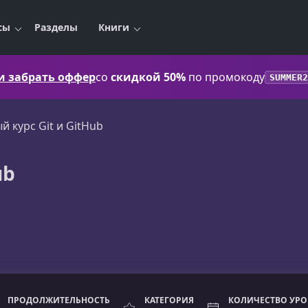
сы
Разделы
Книги
 и забрать оффер
со
скидкой 50%
по промокоду
SUMMER2
й курс Git и GitHub
ub
ПРОДОЛЖИТЕЛЬНОСТЬ
КАТЕГОРИЯ
КОЛИЧЕСТВО УР