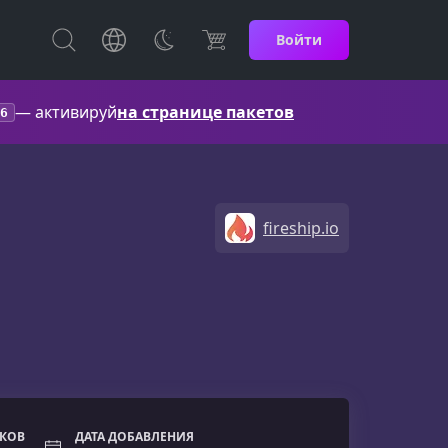
Войти
— активируй
на странице пакетов
6
fireship.io
ОКОВ
ДАТА ДОБАВЛЕНИЯ