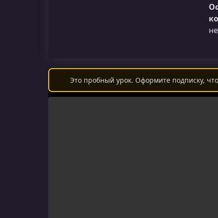
Ос
к
не
Это пробный урок. Оформите подписку, что