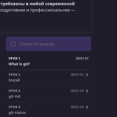
остребованы в любой современной
продуктивнее и профессиональнее —
Поиск
УРОК 1.
00:01:57
What is git?
УРОК 2.
00:01:52
Install
УРОК 3.
00:01:29
git init
УРОК 4.
00:01:24
git status