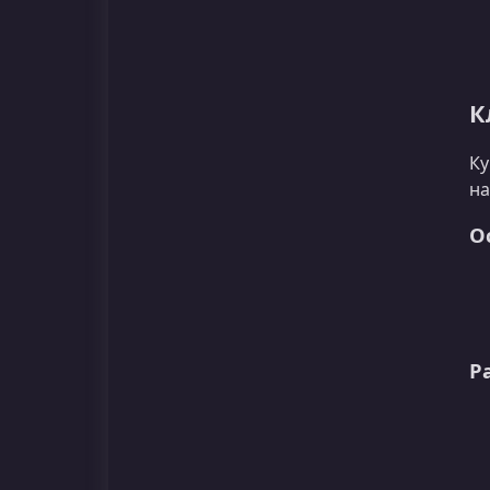
К
Ку
на
О
Р