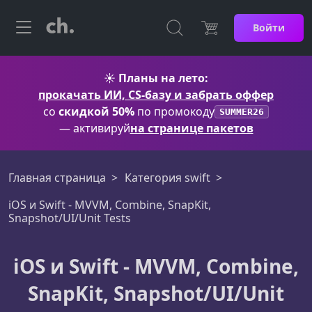
Войти
☀️
Планы на лето:
прокачать ИИ, CS-базу и забрать оффер
со
скидкой 50%
по промокоду
SUMMER26
— активируй
на странице пакетов
Главная страница
Категория swift
iOS и Swift - MVVM, Combine, SnapKit,
Snapshot/UI/Unit Tests
iOS и Swift - MVVM, Combine,
SnapKit, Snapshot/UI/Unit