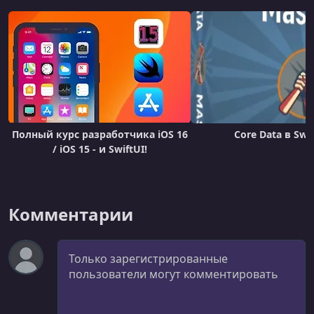
УРОК 20.
00:05:50
Display Result In Result View
УРОК 21.
00:03:16
Format Currency Values
УРОК 22.
00:07:28
Add Tap Gestures
Полный курс разработчика iOS 16
Core Data в Swi
УРОК 23.
00:03:56
/ iOS 15 - и SwiftUI!
Send Gesture Tap Publisher To VM
УРОК 24.
00:06:40
Add Sound Effect On LogoView Tap
Комментарии
УРОК 25.
00:04:47
Implement Calculator Reset
Комментарий
УРОК 26.
00:10:33
Setup Unit Tests
УРОК 27.
00:05:08