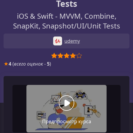
Tests
iOS & Swift - MVVM, Combine,
SnapKit, Snapshot/UI/Unit Tests
udemy
★
4
(
всего оценок
-
5
)
Предпросмотр курса