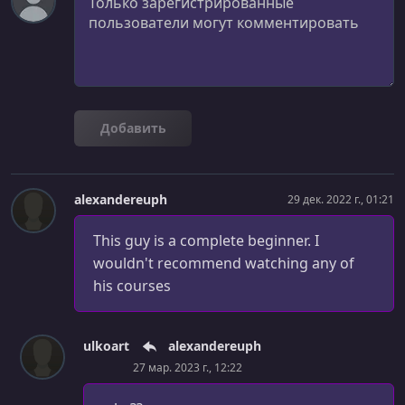
Pagination - Getting the Next 100 Followers
УРОК 26.
00:16:15
Loading View
УРОК 27.
00:20:05
Empty State View
Добавить
УРОК 28.
00:15:16
Search Functionality
alexandereuph
29 дек. 2022 г., 01:21
УРОК 29.
00:16:11
Modal Presentation & Passing Data
This guy is a complete beginner. I
wouldn't recommend watching any of
УРОК 30.
00:14:18
his courses
Network Call - Get User Info
УРОК 31.
00:03:54
User Info Screen Planning
ulkoart
alexandereuph
27 мар. 2023 г., 12:22
УРОК 32.
00:40:51
Child View Controller - UserInfoHeaderVC