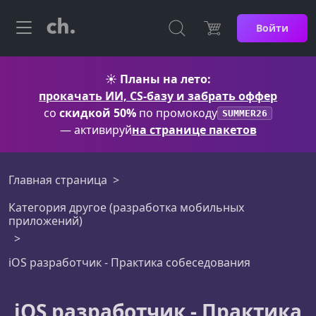
Войти
☀️
Планы на лето:
прокачать ИИ, CS-базу и забрать оффер
со
скидкой 50%
по промокоду
SUMMER26
— активируй
на странице пакетов
Главная страница
Категория другое (разработка мобильных
приложений)
iOS разработчик - Практика собеседования
iOS разработчик - Практика