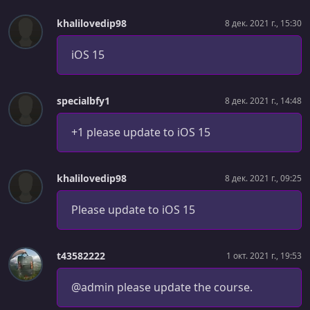
УРОК 40.
00:21:03
khalilovedip98
8 дек. 2021 г., 15:30
Persistence Manager
iOS 15
УРОК 41.
00:12:35
PersistenceManager - Make it Work
УРОК 42.
specialbfy1
00:08:29
8 дек. 2021 г., 14:48
UITableView - Favorites Cell
+1 please update to iOS 15
УРОК 43.
00:24:22
UITableView - FavoritesVC
khalilovedip98
8 дек. 2021 г., 09:25
УРОК 44.
00:25:38
UITabBarController, Screen Sizes, Constants & More
Please update to iOS 15
УРОК 45.
00:29:25
GFAlertVC, Convenience Init, DateDecoding, Networking
t43582222
1 окт. 2021 г., 19:53
Refactor
УРОК 46.
00:26:34
@admin please update the course.
Search, Pagination, Empty State, Constants & More