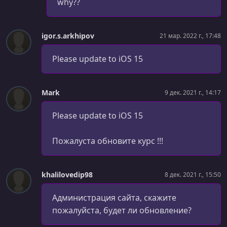
why??
УРОК 33.
00:13:34
UserInfoVC Cleanup & Setup
igor.s.arkhipov
21 мар. 2022 г., 17:48
УРОК 34.
00:16:55
Please update to iOS 15
Item Info View
УРОК 35.
00:11:56
ItemInfoVC - Superclass
Mark
9 дек. 2021 г., 14:17
УРОК 36.
00:13:07
Please update to iOS 15
ItemInfoVC - Subclasses
Пожалуста обновите курс !!!
УРОК 37.
00:14:30
Date Conversions & Date Label
khalilovedip98
8 дек. 2021 г., 15:50
УРОК 38.
00:31:51
Button Functionality - Delegates & Protocols
Администрация сайта, скажите
УРОК 39.
00:05:21
пожалуйста, будет ли обновление?
Persistence Overview & Add Button