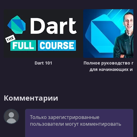
УРОК 20.
00:04:17
Operators: Logical
УРОК 21.
00:06:58
Conditional expressions
УРОК 22.
00:07:34
More IF statements
Dart 101
Полное руководство по
УРОК 23.
00:08:21
для начинающих и н
Looping
Комментарии
Комментарий