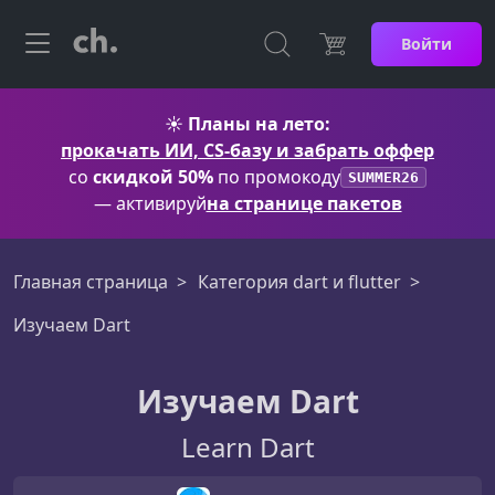
Войти
☀️
Планы на лето:
прокачать ИИ, CS-базу и забрать оффер
со
скидкой 50%
по промокоду
SUMMER26
— активируй
на странице пакетов
Главная страница
Категория dart и flutter
Изучаем Dart
Изучаем Dart
Learn Dart