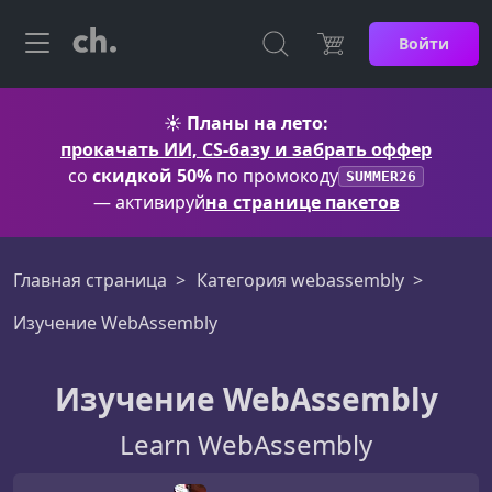
Войти
☀️
Планы на лето:
прокачать ИИ, CS-базу и забрать оффер
со
скидкой 50%
по промокоду
SUMMER26
— активируй
на странице пакетов
Главная страница
Категория webassembly
Изучение WebAssembly
Изучение WebAssembly
Learn WebAssembly