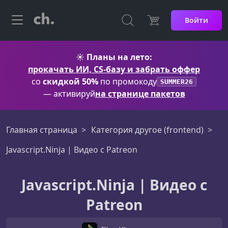
Войти
☀️
Планы на лето:
прокачать ИИ, CS-базу и забрать оффер
со
скидкой 50%
по промокоду
SUMMER26
— активируй
на странице пакетов
Главная страница
Категория другое (frontend)
Javascript.Ninja | Видео с Patreon
Javascript.Ninja | Видео с
Patreon