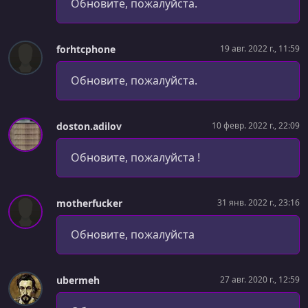
Обновите, пожалуйста.
УРОК 56.
00:12:08
Процессы #7: Митинги
forhtcphone
19 авг. 2022 г., 11:59
УРОК 57.
00:11:19
Аналогии: Ложные друзья программиста
Обновите, пожалуйста.
УРОК 58.
00:13:18
Процессы #8: Кризисы
doston.adilov
10 февр. 2022 г., 22:09
УРОК 59.
00:31:14
Code Review: react-material-ui-datatable
Обновите, пожалуйста !
УРОК 60.
00:10:02
Дневники проекта #6: Vue.js
motherfucker
31 янв. 2022 г., 23:16
УРОК 61.
00:09:53
Обновите, пожалуйста
Ваши вопросы: спринты vs Milestones
УРОК 62.
00:08:41
ubermeh
27 авг. 2020 г., 12:59
Дневники проекта #7: ACL (сервер)