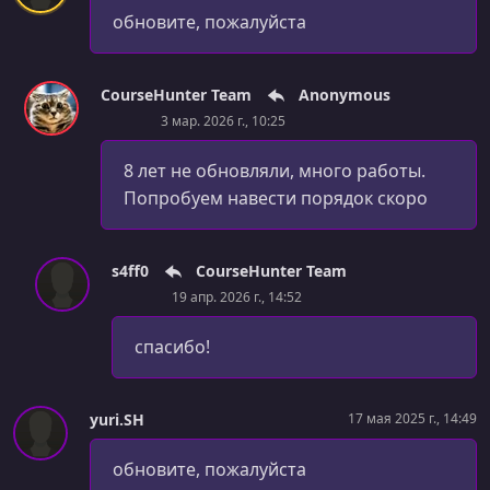
Выступления #3: Целевая аудитория
обновите, пожалуйста
УРОК 42.
01:21:26
Компоненты - проектирование и боль
CourseHunter Team
Anonymous
УРОК 43.
00:16:01
3 мар. 2026 г., 10:25
Дневники проекта #4: База данных
8 лет не обновляли, много работы.
УРОК 44.
00:14:47
Попробуем навести порядок скоро
Дневники проекта #5: ORM
УРОК 45.
00:10:49
s4ff0
CourseHunter Team
Партизанщина #6: Продай это
19 апр. 2026 г., 14:52
УРОК 46.
00:12:15
спасибо!
Процессы #3: Цели
УРОК 47.
01:27:40
Frontend: Обработка ошибок
yuri.SH
17 мая 2025 г., 14:49
УРОК 48.
00:07:05
обновите, пожалуйста
Frontend: Техника прогрессивного JPEG