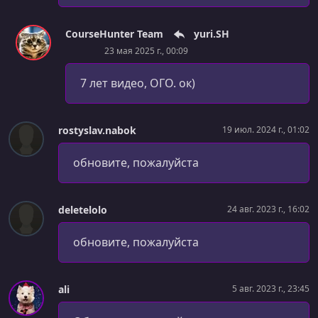
УРОК 49.
00:08:04
CourseHunter Team
yuri.SH
Инструменты: PurgeCSS
23 мая 2025 г., 00:09
УРОК 50.
00:11:16
7 лет видео, ОГО. ок)
Процессы #4: Мониторинг
УРОК 51.
00:04:38
Выступления #3.5: Перед слайдами
rostyslav.nabok
19 июл. 2024 г., 01:02
УРОК 52.
00:10:25
обновите, пожалуйста
Процессы #5: Немного о Kanban
УРОК 53.
00:09:36
deletelolo
24 авг. 2023 г., 16:02
Процессы #6: Груминг
обновите, пожалуйста
УРОК 54.
01:48:58
Ваш проект и как его убить
УРОК 55.
00:32:08
ali
5 авг. 2023 г., 23:45
Code review: тестовое задание по Node.js