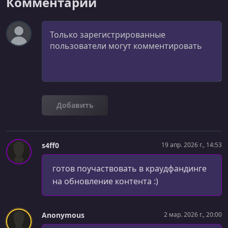
Комментарии
Дневники проекта #3: Backend
Комментарий
УРОК 35.
00:11:29
Deploy: Введение
УРОК 36.
00:08:40
Deploy #1: Docker (теория)
УРОК 37.
00:09:57
Deploy #2: Идеал
Добавить
УРОК 38.
00:37:24
VueJS: $listeners & $slots
s4ff0
19 апр. 2026 г., 14:53
УРОК 39.
00:14:25
готов поучаствовать в краудфандинге
Ваши вопросы: SQL вместо GraphQL?
на обновление контента :)
УРОК 40.
00:08:25
Партизанщина #5: Удали это
Anonymous
2 мар. 2026 г., 20:00
УРОК 41.
00:15:48