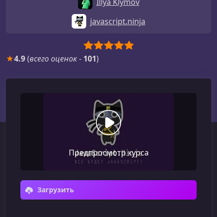
Illya Klymov
javascript.ninja
★
4.9
(
всего оценок
-
101
)
Предпросмотр курса
Загрузить