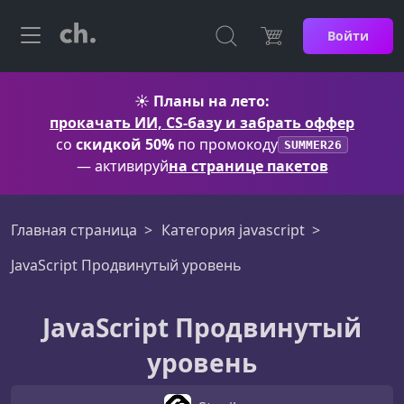
Войти
☀️
Планы на лето:
прокачать ИИ, CS-базу и забрать оффер
со
скидкой 50%
по промокоду
SUMMER26
— активируй
на странице пакетов
Главная страница
Категория javascript
JavaScript Продвинутый уровень
JavaScript Продвинутый
уровень